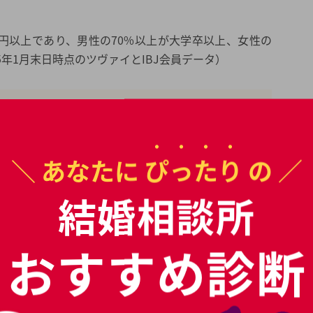
0万円以上であり、男性の70%以上が大学卒以上、女性の
5年1月末日時点のツヴァイとIBJ会員データ）
が選べる豊富な出会いの種類
会いはもちろん、価値観やお写真の印象などからお相手
＼ あなたに
ぴったり
の ／
きます。
るのが苦手な方やお仕事でお忙しい方には、ハンドメイ
結婚相談所
の性格やライフスタイルに合わせたお相手探しが可能で
おすすめ診断
福利厚生の一環で提携しており、ツヴァイにしかいない
在します。
、三菱電機株式会社、トヨタ自動車労働組合、鹿島建設