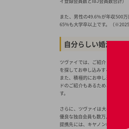
イ登録会員数とIBJ会員数合計）
また、男性の49.6%が年収50
65%も大学卒以上です。（※202
自分らしい婚活方法
ツヴァイでは、ご紹介による出
を探してお申し込みすることがで
また、積極的にお申し込みをす
ドのご紹介もあるため、ご自身
す。
さらに、ツヴァイは大手法人と
優良な独自会員も数万人単位で存
提携先には、キヤノン株式会社