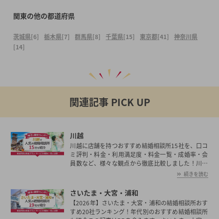
関東の他の都道府県
茨城県
[6]
栃木県
[7]
群馬県
[8]
千葉県
[15]
東京都
[41]
神奈川県
[14]
関連記事 PICK UP
川越
川越に店舗を持つおすすめ結婚相談所15社を、口コ
ミ評判・料金・利用満足度・料金一覧・成婚率・会
員数など、様々な観点から徹底比較しました！川越
の平均初婚年齢は、男性が30.8歳、女性が28.9歳と
続きを読む
男女共に日本全国の平均初婚年齢と比べ高い。あな
たの年収や職業、ご希望に沿った理想の相手を川越
さいたま・大宮・浦和
で見つけたいとお考えの方は是非ご覧ください。
【2026年】さいたま・大宮・浦和の結婚相談所おす
すめ20社ランキング！年代別のおすすめ結婚相談所