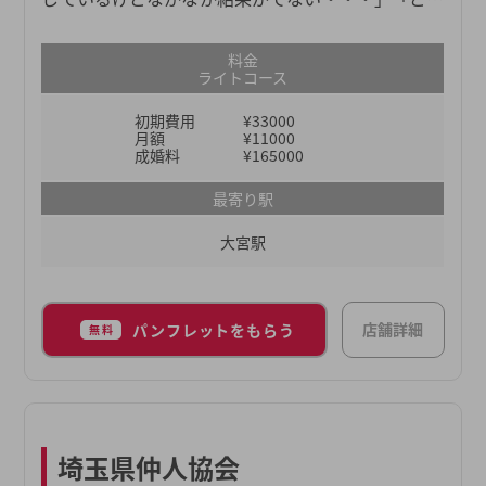
の結婚相談所で婚活したらいいの？」といった、誰
でもあるお悩みをアイクスエージェンシーが解決し
料金
ます！
ライトコース
初期費用
¥33000
月額
¥11000
成婚料
¥165000
最寄り駅
大宮駅
店舗詳細
パンフレットをもらう
無料
埼玉県仲人協会