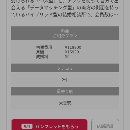
受けられる「仲人型」と、アプリを使って自分で出
会える「データマッチング型」の両方の側面を持っ
ているハイブリッド型の結婚相談所で、会員数は11
万人以上と、業界最大級の規模を誇ります。大手結
婚相談所のなかでも料金体系がリーズナブルで、日
料金
本全国に51店舗もあるため、どこの地域にお住まい
ご紹介プラン
の方でも気軽にご利用いただけます。個人情報の管
初期費用
¥118800
理も徹底しているので、安全面を優先したい方にも
月額
¥15950
おすすめです。多くの会員のなかから、自分に合っ
成婚料
¥0
た結婚相手を探してみてください。
クチコミ
2
件
最寄り駅
大宮駅
店舗詳細
パンフレットをもらう
無料