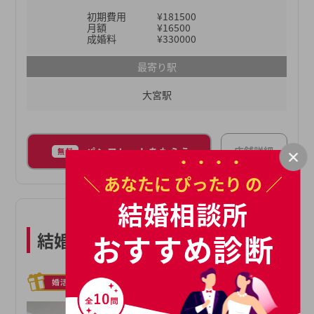
でにマニュアルにはない柔軟なサポートも数多く見
初期費用
¥181500
てきました。それがなければ成婚につながらなかっ
月額
¥16500
たという事例も数多くございます。ムスベルの仲人
成婚料
¥330000
が、あなたの婚活をご成婚までしっかり伴走させて
最寄り駅
いただきます。
大宮駅
店舗詳細
パンフレットをもらう
無料
＼ あなたに
ぴったり
の ／
結婚相談所
おすすめ診断
結婚相談所オーネット 大宮店