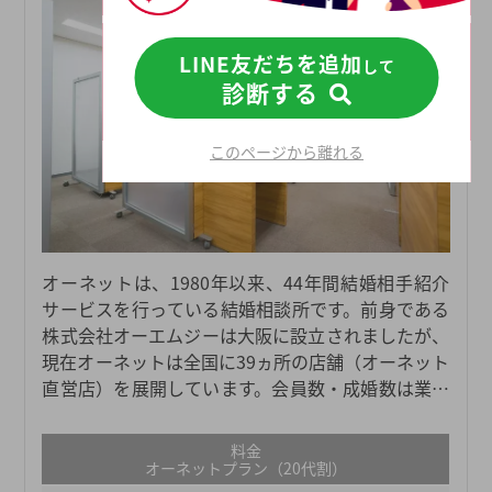
LINE友だちを追加
して
診断する
このページから離れる
オーネットは、1980年以来、44年間結婚相手紹介
サービスを行っている結婚相談所です。前身である
株式会社オーエムジーは大阪に設立されましたが、
現在オーネットは全国に39ヵ所の店舗（オーネット
直営店）を展開しています。会員数・成婚数は業界
No.1を誇り、より多くの出会いのチャンスから婚活
を成功させたい方にもおすすめです。※当社は、登
料金
録会員数、お見合い数、および成婚数No.1（＊）の
オーネットプラン（20代割）