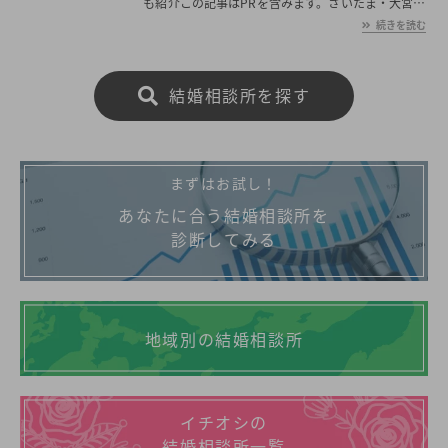
も紹介この記事はPRを含みます。さいたま・大宮・
浦和は大手結婚相談所と地域密着型結婚相談所が多
続きを読む
く集まっているという特徴があります。ただ「どの
結婚相談所が自分に合っているか分からない」とい
う人は少なくありません。そこで今回は、さいた
結婚相談所を探す
ま・大宮・浦和エリアで人気の結婚相談所を20社ま
で絞り、独自の調査で口コミや結婚相談の内容、お
すすめポイントをまとめました。さいたま・大宮・
浦和で結婚相談所をお探しの方は是非参考にしてみ
てください。埼玉県のおすすめ結婚相談所はこちら
まずはお試し！
>> さいたま・大宮・浦和にある結婚相談所20社の
おすすめ人気ランキング【口コミも！】さいたま・
あなたに合う結婚相談所を
大宮・浦和で人気の結婚相談所20社をランキング形
診断してみる
式で紹介します。- 1位 ツヴァイ【大宮店】- 2位 リ
ングベル- 3位 オーネット【大宮支社】- 4位 サンマ
リエ【大宮サロン】- 5位 パートナーエージェント
【大宮店】- 6位 ムスベル【
地域別の結婚相談所
イチオシの
結婚相談所一覧