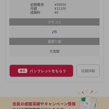
IBJの加盟相談所です。＊日本マーケティングリサ
初期費用
¥59950
ーチ機構調べ（成婚数/お見合い件数：2023年実
月額
¥12100
績、会員数：2023年12月末時点、2024年1月期_指
成婚料
¥0
定領域における市場調査）また、全国に店舗がある
クチコミ
ため婚活を進めながら転職やUターンなどで引っ越
しをしても、その地域の店舗で引き続き活動できる
2
件
ところもポイント。全国のお相手候補を紹介してく
れるので、場所を問わず婚活を進められます。結婚
最寄り駅
の可能性を高める婚活サポートをしてくれるオーネ
大宮駅
ットで、理想のお相手を探してみませんか？
店舗詳細
パンフレットをもらう
無料
会員の成婚実績
や
キャンペーン情報