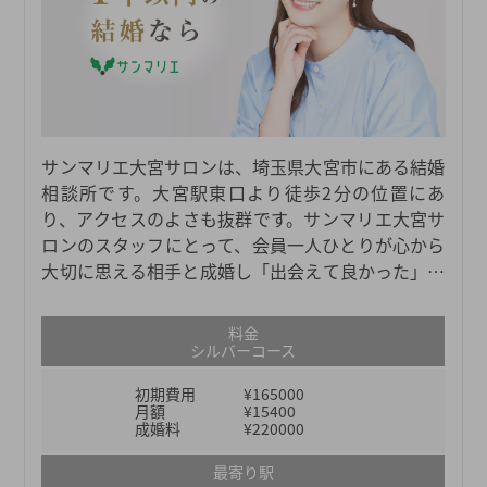
サンマリエ大宮サロンは、埼玉県大宮市にある結婚
相談所です。大宮駅東口より徒歩2分の位置にあ
り、アクセスのよさも抜群です。サンマリエ大宮サ
ロンのスタッフにとって、会員一人ひとりが心から
大切に思える相手と成婚し「出会えて良かった」と
思ってくれることが、大きな励みだそうです。恋愛
経験に関わらず誰にでも寄り添ってくれるので、大
料金
宮エリアでの婚活を検討している方は、ぜひ足を運
シルバーコース
んでみてください。
初期費用
¥165000
月額
¥15400
成婚料
¥220000
最寄り駅