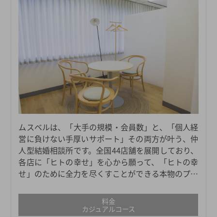
ムスベルは、「大手の規模・会員数」と、「個人経
営に負けない手厚いサポート」その両方が叶う、仲
人型結婚相談所です。全国44店舗を展開しており、
各店に「ヒトの幸せ」を心から願って、「ヒトの幸
せ」のために全力を尽くすことができる本物のプロ
仲人たちがおります。日々担当会員様お一人おひと
りの幸せを真剣に考え、真摯に向き合い、親身に寄
料金
り添い、全力でサポートしているからこそ、これま
カジュアルコース