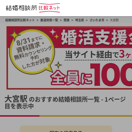
>
>
>
>
>
結婚相談所比較ネット
都道府県一覧
関東
埼玉県
さいたま市
大宮駅
大宮駅
のおすすめ結婚相談所一覧 - 1ページ
目を表示中