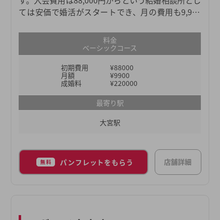
ては安価で婚活がスタートでき、月の費用も9,900
円からと、活動が継続しやすい料金設定が特徴で
す。成果報酬型のためお見合いや成婚の場合に料金
料金
が発生しますが、成果を求めるためにスタッフが会
ベーシックコース
員の婚活に真剣に寄り添う証とも言えます。初期の
初期費用
¥88000
サポートから活動のカウンセリング、交際サポー
月額
¥9900
ト、婚後のサポートまで、トータルでアドバイスす
成婚料
¥220000
るため安心して利用できます。
最寄り駅
大宮駅
店舗詳細
パンフレットをもらう
無料