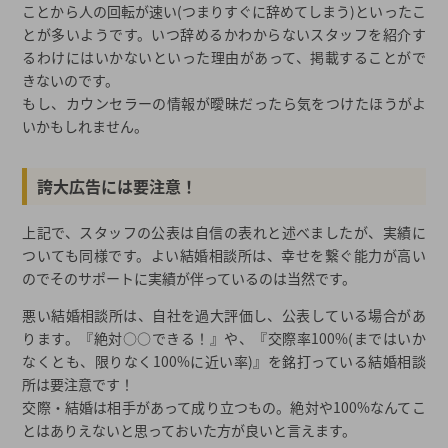
ことから人の回転が速い(つまりすぐに辞めてしまう)といったこ
とが多いようです。いつ辞めるかわからないスタッフを紹介す
るわけにはいかないといった理由があって、掲載することがで
きないのです。
もし、カウンセラーの情報が曖昧だったら気をつけたほうがよ
いかもしれません。
誇大広告には要注意！
上記で、スタッフの公表は自信の表れと述べましたが、実績に
ついても同様です。よい結婚相談所は、幸せを繋ぐ能力が高い
のでそのサポートに実績が伴っているのは当然です。
悪い結婚相談所は、自社を過大評価し、公表している場合があ
ります。『絶対○○できる！』や、『交際率100%(まではいか
なくとも、限りなく100%に近い率)』を銘打っている結婚相談
所は要注意です！
交際・結婚は相手があって成り立つもの。絶対や100%なんてこ
とはありえないと思っておいた方が良いと言えます。