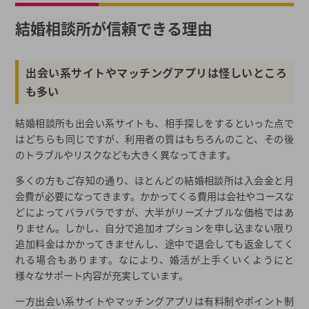
安心して活動するために！結婚相談所の見極め方
結婚相談所が信頼できる理由
トラブル1：追加料金が発生する
トラブル2：入会後のフォローがない
トラブル3：担当者が頻繁に変わる
出会い系サイトやマッチングアプリは怪しいところ
結婚相談所を選ぶ際にチェックすべきところはどこ？
も多い
ポイント1：料金は明朗会計か
結婚相談所も出会い系サイトも、相手探しをするといった点で
ポイント2：サポート内容
はどちらも同じですが、利用者の質はもちろんのこと、その後
ポイント3：相談所の雰囲気
のトラブルやリスクなども大きく異なってきます。
まとめ
多くの方もご存知の通り、ほとんどの結婚相談所は入会金と月
安心を求めるなら『マル適マーク』取得の結婚相談所が正解!?
会費が必要になってきます。かかってくる費用は会社やコースな
結婚相談所にマル適マークが必要になったワケ
どによってバラバラですが、大半がリーズナブルな価格ではあ
マル適マークとは？
りません。しかし、自分で追加オプションを申し込まない限り
追加料金はかかってきませんし、途中で退会しても返金してく
次のステップに進みたいのなら…
れる場合もあります。なにより、婚活が上手くいくようにと
安心感そして信頼感を築くためのカギ『マル適マーク』
様々なサポート内容が充実しています。
絶対に入会してはいけない悪い結婚相談所
一方出会い系サイトやマッチングアプリは有料制やポイント制
サポート内容と費用が見合っていない