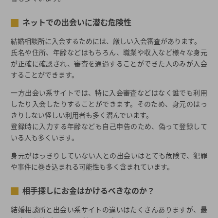
結婚相談所で運命の出会いを手にしたい方へ
ネットでの出会いに潜む危険性
結婚相談所の会員数ってホント？～会員○万人の秘密、教えます
～
結婚相談所に入会するためには、厳しい入会審査があります。
結婚相談所の会員数
氏名や住所、年齢などはもちろん、職業や収入など様々な身元
会員数のカラクリ
が正確に確認され、審査を通過することができた人のみが入会
会員数が結婚相談所の入会を決めるカギ?!
することができます。
一方出会い系サイトでは、特に入会審査などはなく誰でも利用
営業トークで見極められる！結婚相談所の持つ自信
したり入会したりすることができます。そのため、身元のはっ
結婚相談所がポピュラーになった理由
きりしない怪しい利用者も多く潜んでいます。
適正価格とは？
登録時に入力する年齢なども自己申告のため、偽って登録して
しつこい勧誘はないの？
いる人も多くいます。
気になるプライバシー保護について
身元がはっきりしていない人との出会いはとても危険で、犯罪
3ヶ月以内に素敵な人と出会いたいなら結婚相談所がおすすめ
や事件に巻き込まれる可能性も多く含まれています。
結婚相談所選び、最初の一歩に迷ったら一括資料請求
相手探しにお金はかけるべきなのか？
2026年春の最新キャンペーン
都道府県から結婚相談所を探す
結婚相談所と出会い系サイトの違いはたくさんありますが、最
結婚相談所一覧から結婚相談所を探す