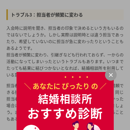
トラブル3：担当者が頻繁に変わる
入会時に説明を聞き、担当者の印象で決めるという方もいるの
ではないでしょうか。しかし実際は説明時とは違う担当であっ
たり、希望していないのに担当が急に変わったりということも
あるようです。
担当者が頻繁に変わり、引継ぎなども行われておらず、一からの
活動になってしまいったというトラブルもあります。いつまで
たっても結果に結びつかないとなれば、結婚相談所を利用して
いる意味もありませんよね。
＼ あなたに
ぴったり
の ／
担当者の腕によって成婚率は変わってくるので、できれば信頼で
きる担当者に最後までサポートしてもらいたいですよね。同じ
結婚相談所
担当者が最後までついてくれるか、または相性が合わなかった
場合は変更も可能かどうかなどは事前に質問しておきましょ
おすすめ診断
う。または成婚者の体験談などがサイトに掲載されていること
もあるので、情報収集をしておくと安心です。