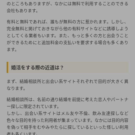
のところもありますが、なかには無料で利用することのできる
自信の表れ カウンセラー・スタッフの公表
会社もあります。
誇大広告には要注意！
有料と無料であれば、誰もが無料の方に惹かれます。しかし、
悪い結婚相談所を見極めよう！～まとめ～
完全無料と掲げておきながら他の有料サイトなどに誘導しよう
としてくる業者もいます。また、もっと多くの方と出会うこと
結婚相談所のそれぞれの特徴から活動スタイルをイメージしよう
ができるためにと追加料金の支払いを要求する場合も多くあり
データマッチング型
ます。
仲人型
イベント・パーティー型
婚活をする際の近道は？
出会いに絶対はない、活動次第で掴めるもの！
あなたに合った結婚相談所を選ぶためのチェックリスト
まず、結婚相談所と出会い系サイトそれぞれで目的が大きく異
なります。
大手の結婚相談所とは？～人気が集まる理由～
①会員数
結婚相談所は、名前の通り結婚を前提に考えた恋人やパートナ
②サポート内容
ー探しに限定されています。
③イベント・交流の機会
しかし、出会い系サイトはメル友や不倫、飲み友達探しなど
色々な目的を持った利用者が集まっています。なかには目的内容
大手結婚相談所への入会は本気度を表す?!
を偽って相手をむやみやたらに探しているといった怪しい利用
規模に関わらず、結婚相談所の決め手は信頼できるか否か。
者も多くいます。