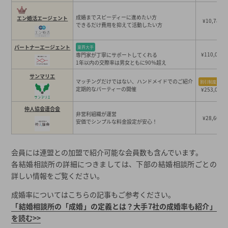
三重県での結婚相談所入会前の婚活予算
成婚までスピーディーに進めたい方
エン婚活エージェント
¥10,780
三重県の結婚相談所の成婚率を比較
できるだけ費用を抑えて活動したい方
成婚率一覧
パートナーエージェント
業界大手
算出方法を要チェック
¥110,000
専門家が丁寧にサポートしてくれる
1年以内の交際率は男女ともに90％超え
三重県でおすすめの結婚相談所 会員数ランキング
サンマリエ
マッチングだけではない、ハンドメイドでのご紹介
割引制度あり
年齢や性別など、会員層の傾向も要チェック！
定期的なパーティーの開催
¥253,000
三重県内で結婚相談所が多い地域
仲人協会連合会
非営利組織が運営
四日市市
¥28,600
安価でシンプルな料金設定が安心！
三重県の結婚相談所の体験談・口コミ
結婚相談所での出会い（27歳／会社員）
会員には連盟との加盟で紹介可能な会員数も含んでいます。
各結婚相談所の詳細につきましては、下部の結婚相談所ごとの
結婚相談所の選び方
詳しい情報をご覧ください。
結婚相談所を安く利用できる賢い方法
成婚率についてはこちらの記事もご参考ください。
20代なら迷わず大手の割引プラン！
「結婚相談所の「成婚」の定義とは？大手7社の成婚率も紹介」
を読む>>
最新のキャンペーン情報をチェック！