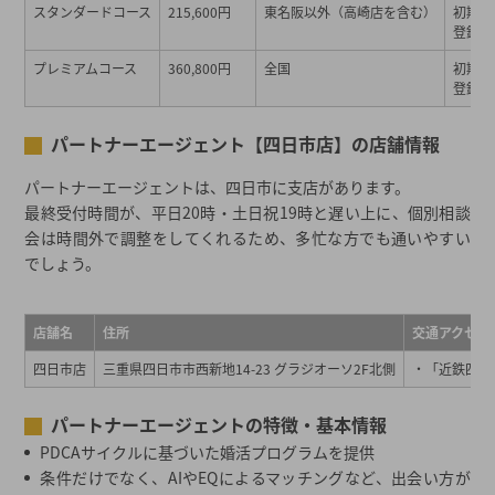
スタンダードコース
215,600円
東名阪以外（高崎店を含む）
初期費用
登録料…
プレミアムコース
360,800円
全国
初期費用
登録料…
パートナーエージェント【四日市店】の店舗情報
パートナーエージェントは、四日市に支店があります。
最終受付時間が、平日20時・土日祝19時と遅い上に、個別相談
会は時間外で調整をしてくれるため、多忙な方でも通いやすい
でしょう。
店舗名
住所
交通アクセス
四日市店
三重県四日市市西新地14-23 グラジオーソ2F北側
・「近鉄四日
パートナーエージェントの特徴・基本情報
PDCAサイクルに基づいた婚活プログラムを提供
条件だけでなく、AIやEQによるマッチングなど、出会い方が