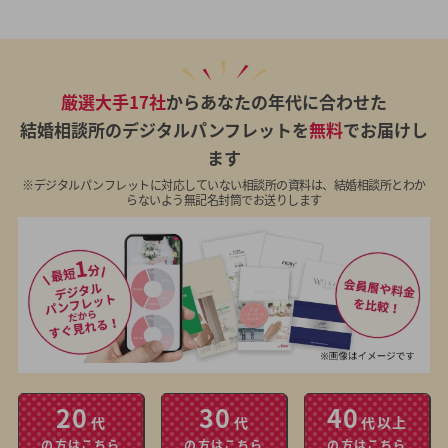
厳選大手17社
からあなたの年代に合わせた
結婚相談所のデジタルパンフレットを
無料
でお届けし
ます
※デジタルパンフレットに対応していない相談所の資料は、結婚相談所とわか
らないよう無記名封筒でお送りします
20
30
40
代
代
代以上
の方はこちら
の方はこちら
の方はこちら