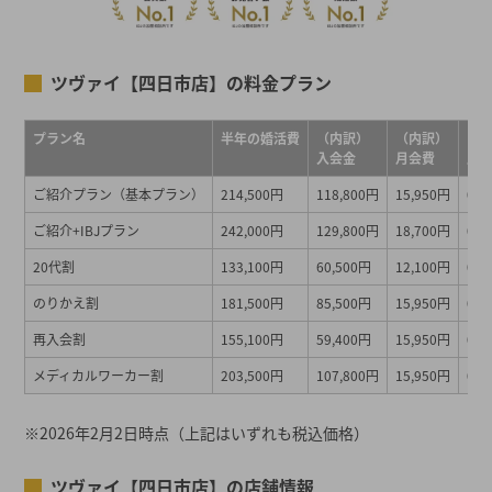
ツヴァイ【四日市店】の料金プラン
プラン名
半年の婚活費
（内訳）
（内訳）
（
入会金
月会費
成
ご紹介プラン（基本プラン）
214,500円
118,800円
15,950円
0円
ご紹介+IBJプラン
242,000円
129,800円
18,700円
0～
20代割
133,100円
60,500円
12,100円
0円
のりかえ割
181,500円
85,500円
15,950円
0円
再入会割
155,100円
59,400円
15,950円
0円
メディカルワーカー割
203,500円
107,800円
15,950円
0円
※2026年2月2日時点（上記はいずれも税込価格）
ツヴァイ【四日市店】の店舗情報