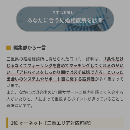
婚活支援金が受けられるところを経由して入会！
まずはお試し！
三重県で結婚相談所に関心がある人が利用している婚活サービス
あなたに合う結婚相談所を診断
（男女別）
三重県での婚活、結婚相談所に興味をもったきっかけは「異性と
の出会いがないから」
編集部から一言
結婚相談所を検討中なら要チェック！三重県の婚活事情
三重県の結婚相談所に寄せられた口コミ・評判は、
三重県の平均初婚・初産年齢（全国との比較）
「条件だけ
じゃなくてフィーリングを含めてマッチングしてくれるのがい
三重県の男女・年齢別平均年収
い」「アドバイスをしっかり聞けば必ず成婚できる」といった
三重県の職業別平均年収《男性》
出会いのシステムやサポート面に関する高評価
が多く集まって
三重県の職業別平均年収《女性》
います。
2026年夏の最新キャンペーン
また、なかには退会後の1年間サポートに魅力を感じて入会する
都道府県から結婚相談所を探す
人がいたりと、人によって重視するポイントが違っていることも
興味深いです。
結婚相談所一覧から結婚相談所を探す
1位 オーネット【三重エリア対応可能】