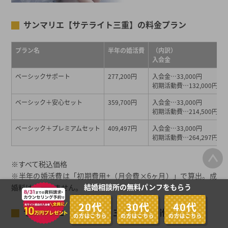
サンマリエ【サテライト三重】の料金プラン
プラン名
半年の婚活費
（内訳）
入会金
ベーシックサポート
277,200円
入会金…33,000円
初期活動費…132,000円
ベーシック＋安心セット
359,700円
入会金…33,000円
初期活動費…214,500円
ベーシック＋プレミアムセット
409,497円
入会金…33,000円
初期活動費…264,297円
※すべて税込価格
※半年の婚活費は「初期費用+（月会費×6ヶ月）」で算出。成
結婚相談所の無料パンフをもらう
婚料は含まれません。
20代
30代
40代
サンマリエ【サテライト三重】の店舗情報
の方はこちら
の方はこちら
の方はこちら