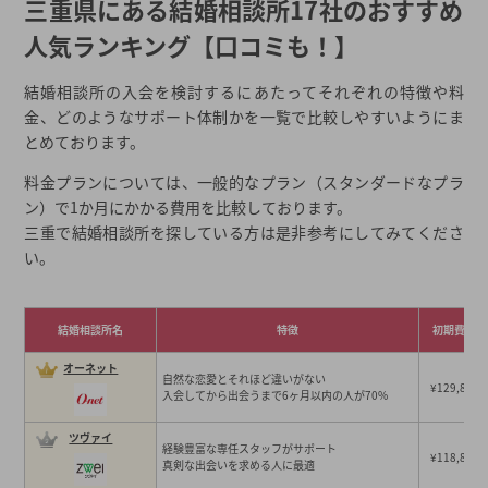
三重県にある結婚相談所17社のおすすめ
その他おすすめ： マリックス【三重エリア対応可能】
人気ランキング【口コミも！】
その他おすすめ： スイートスイート【三重エリア対応可能】
その他おすすめ： ラ・セレヴィーナ【三重エリア対応可能】
結婚相談所の入会を検討するにあたってそれぞれの特徴や料
その他おすすめ： 婚活パートナー’Ｓ プリヴェール【三重エリア
金、どのようなサポート体制かを一覧で比較しやすいようにま
対応可能】
とめております。
その他おすすめ： ファーレン三重【三重本店】
料金プランについては、一般的なプラン（スタンダードなプラ
その他おすすめ： JMA四日市【三重本店】
ン）で1か月にかかる費用を比較しております。
その他おすすめ： みえ婚【三重に3店舗】
三重で結婚相談所を探している方は是非参考にしてみてくださ
その他おすすめ： ザ・ベストマリアージュ【三重本店】
い。
その他おすすめの結婚相談所
三重結婚サポート 三重で結婚しよう 桑名支店
結婚相談所名
特徴
初期費用
三重県の地域密着型の結婚相談所 安い順ランキング
オーネット
自然な恋愛とそれほど違いがない
¥129,800
入会してから出会うまで6ヶ月以内の人が70%
三重県でおすすめの結婚相談所17社の料金一覧
大手、ハイクラス、地域密着型の違い
ツヴァイ
経験豊富な専任スタッフがサポート
結婚相談所選び、最初の一歩に迷ったら一括資料請求
¥118,800
真剣な出会いを求める人に最適