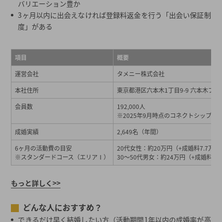
バリエーション豊か
3ヶ月以内に出会えなければ登録料返金を行う「出会い保証制
度」がある
項目
概要
運営会社
タメニー株式会社
本社住所
東京都港区六本木1丁目9-9 六本木ファ
会員数
192,000人
※2025年9月時点のコネクトシップ会
成婚実績
2,649名（年間）
6ヶ月の活動費の目安
20代女性：約20万円（+成婚料7.7万円
※スタンダードコース（エリアⅠ）
30～50代男女：約24万円（+成婚料7.
もっと詳しく>>
どんな人におすすめ？
できるだけ早く結婚したい方（活動期間1年以内の成婚率が高