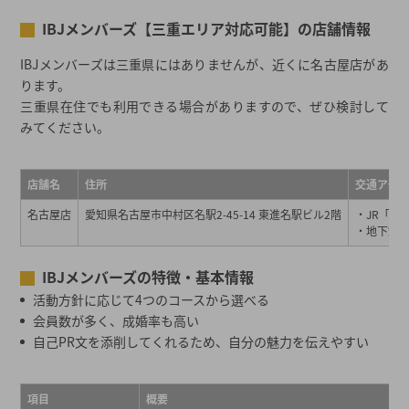
IBJメンバーズ【三重エリア対応可能】の店舗情報
IBJメンバーズは三重県にはありませんが、近くに名古屋店があ
ります。
三重県在住でも利用できる場合がありますので、ぜひ検討して
みてください。
店舗名
住所
交通アク
名古屋店
愛知県名古屋市中村区名駅2-45-14 東進名駅ビル2階
・JR「名
・地下鉄「
IBJメンバーズの特徴・基本情報
活動方針に応じて4つのコースから選べる
会員数が多く、成婚率も高い
自己PR文を添削してくれるため、自分の魅力を伝えやすい
項目
概要