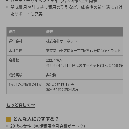
パーティーやイベントを年間3,100回以上も開催
挙式費用や引っ越し費用の割引など、成婚後の新生活に向け
たサポートも充実
項目
概要
運営会社
株式会社オーネット
本社住所
東京都中央区晴海一丁目8番12号晴海アイランド トリ
会員数
122,776人
※2025年1月1日時点のオーネットとIBJの会員数の
成婚実績
非公開
6ヶ月の活動費の目安
20代：約17.1万円
30～50代：約24.5万円
もっと詳しく>>
どんな人におすすめ？
20代の女性（初期費用や月会費がオトク）