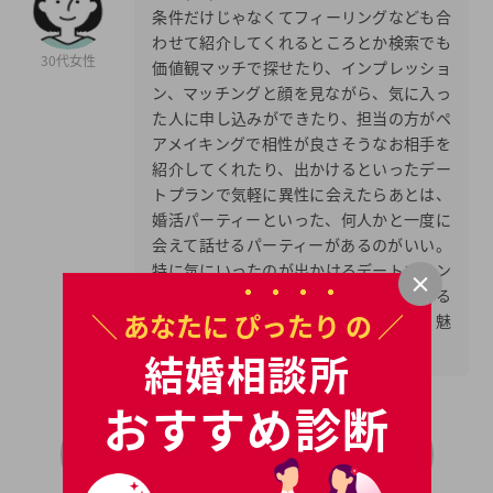
条件だけじゃなくてフィーリングなども合
わせて紹介してくれるところとか検索でも
30代女性
価値観マッチで探せたり、インプレッショ
ン、マッチングと顔を見ながら、気に入っ
た人に申し込みができたり、担当の方がペ
アメイキングで相性が良さそうなお相手を
紹介してくれたり、出かけるといったデー
トプランで気軽に異性に会えたらあとは、
婚活パーティーといった、何人かと一度に
会えて話せるパーティーがあるのがいい。
特に気にいったのが出かけるデートプラン
です。飽き性な私でも気軽に婚活をできる
＼ あなたに
ぴったり
の ／
ところに他の結婚相談所と比べてすごく魅
力を感じて入会しました。
結婚相談所
おすすめ診断
＼ 無料 ／
ツヴァイのパンフはこちら