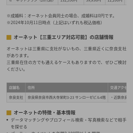
※成婚料：オーネット会員同士の場合、成婚料は0円です。
※2024年10月11日時点（上記はいずれも税込価格）
オーネット【三重エリア対応可能】の店舗情報
オーネットは三重県に支社がないもの、三重県近くに奈良支社
があります。
三重県在住の方でも通えるケースもありますので、ぜひご検討
ください。
店舗名
住所
交通アクセス
奈良支社
奈良県奈良市西大寺栄町3-23 サンローゼビル4階
・近鉄奈良線
オーネットの特徴・基本情報
データマッチングやプロフィール検索・写真検索などで相手
を探せる