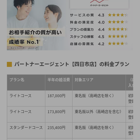
パートナーエージェント【四日市店】の料金プラン
プラン名
半年の婚活費
対象エリア
（内訳
入会金
ライトコース
187,000円
東名阪（高崎店を除く）
初期費用
登録料…
ライトコース
173,800円
東名阪以外（高崎店を含む）
初期費用
登録料…
スタンダードコース
235,400円
東名阪（高崎店を除く）
初期費用
登録料…