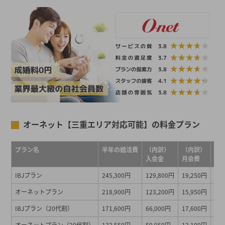
オーネット【三重エリア対応可能】の料金プラン
プラン名
半年の婚活費
（内訳）
（内訳）
（
入会金
月会費
成
IBJプラン
245,300円
129,800円
19,250円
22
オーネットプラン
218,900円
123,200円
15,950円
0円
IBJプラン（20代割）
171,600円
66,000円
17,600円
22
オーネットプラン（20代割）
132,550円
59,950円
12,100円
0円