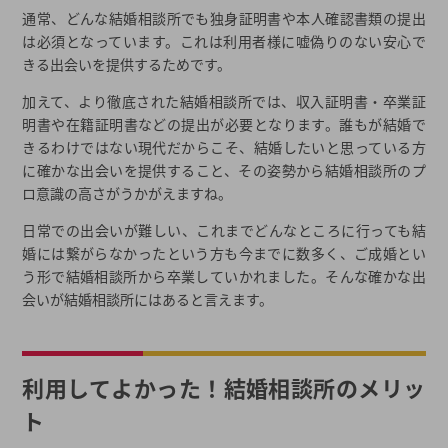
ット～
通常、どんな結婚相談所でも独身証明書や本人確認書類の提出
は必須となっています。これは利用者様に嘘偽りのない安心で
ルックスに自信がない人でも結婚相談所で成婚できる？
きる出会いを提供するためです。
結婚においてのルックスの重要性
加えて、より徹底された結婚相談所では、収入証明書・卒業証
結婚相談所の登録者のルックス
明書や在籍証明書などの提出が必要となります。誰もが結婚で
大事なのはルックスではない！
きるわけではない現代だからこそ、結婚したいと思っている方
ルックスだけで相手を見ていませんか？
に確かな出会いを提供すること、その姿勢から結婚相談所のプ
ロ意識の高さがうかがえますね。
結婚相談所で理想の結婚相手を見つけることはできるの？
結婚相談所は理想の結婚相手を探す婚活サービス
日常での出会いが難しい、これまでどんなところに行っても結
どうやって理想の相手を見つけるの？
婚には繋がらなかったという方も今までに数多く、ご成婚とい
う形で結婚相談所から卒業していかれました。そんな確かな出
結婚相談所で理想の結婚相手を見つけるヒント
会いが結婚相談所にはあると言えます。
3ヶ月以内に素敵な人と出会いたいなら結婚相談所がおすすめ
結婚相談所選び、最初の一歩に迷ったら一括資料請求
利用してよかった！結婚相談所のメリッ
2026年春の最新キャンペーン
都道府県から結婚相談所を探す
ト
結婚相談所一覧から結婚相談所を探す