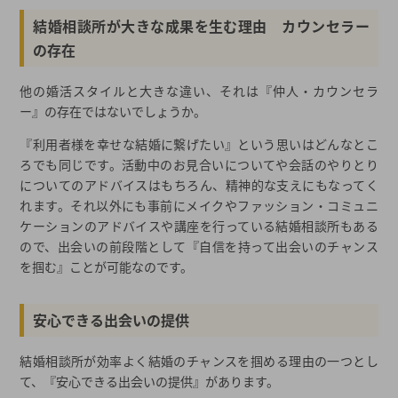
気軽さには要注意！合コン
結婚相談所が大きな成果を生む理由 カウンセラー
の存在
スマートにお相手探しを成功させるコツは、限定して相手を選ぶ
こと！
他の婚活スタイルと大きな違い、それは『仲人・カウンセラ
条件やこだわりを限定した出会いが可能！
ー』の存在ではないでしょうか。
それぞれの婚活方法の特徴とは…？
『利用者様を幸せな結婚に繋げたい』という思いはどんなとこ
変わりゆく結婚相談所の形
ろでも同じです。活動中のお見合いについてや会話のやりとり
限定して出会える場所 結婚相談所～まとめ～
についてのアドバイスはもちろん、精神的な支えにもなってく
れます。それ以外にも事前にメイクやファッション・コミュニ
現状の生活に満足、だけどパートナーがいればより充実！～結婚
ケーションのアドバイスや講座を行っている結婚相談所もある
相談所の利用～
ので、出会いの前段階として『自信を持って出会いのチャンス
結婚相談所を利用する理由
を掴む』ことが可能なのです。
結婚相談所での活動内容について
どんな人でも結婚できる？この答えがみつかる！結婚相談所の確
安心できる出会いの提供
かな実力
結婚相談所が効率よく結婚のチャンスを掴める理由の一つとし
結婚相談所ってどんな人が利用しているの…？
て、『安心できる出会いの提供』があります。
どんな人でも結婚を身近なものへと変える！～結婚相談所のメリ