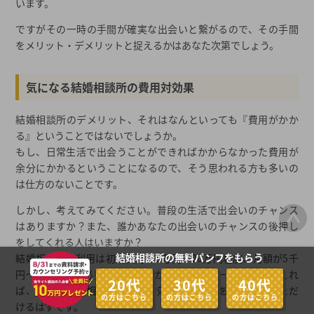
います。
ですがその一時の手間が確実な出会いと繋がるので、その手間
をメリット・デメリットと捉えるかはあなた次第でしょう。
気になる結婚相談所の費用対効果
結婚相談所のデメリット、それはなんといっても『費用がかか
る』ということではないでしょうか。
もし、日常生活で出会うことができればかからなかった費用が
余分にかかるということになるので、そう思われる方も多いの
は仕方のないことです。
しかし、考えてみてください。普段の生活で出会いのチャンス
はありますか？また、誰かあなたの出会いのチャンスの後押し
をしてくれる人はいますか？
結婚相談所の無料パンフをもらう
結婚相談所の利用は初期費用が5万円～20万円程度、月額が5千
円～3万円程度必要です。ですが、そのサポート内容を考えれ
20代
30代
40代
ば、いかに結婚相談所は費用対効果が良いかをお分かりいただ
の方はこちら
の方はこちら
の方はこちら
けるはずです。