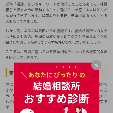
近年「婚活」というキーワードが流行したこともあって、結婚
相手を探すための活動することに恥じらいを感じる人はどんど
ん減ってきています。以前よりも気軽に結婚相談所へ入会する
人も増えてきました。
しかし気になるのは周囲からの視線です。結婚相談所への入会
は決めたものの、周囲の家族や友人にこのことを伝えようか内
緒にしておこうか迷っている方も多いのではないでしょうか。
ここでは、周囲が抱いている結婚相談所についての現実的な声
を紹介していきます。
結婚相談所の昔のイメージ
＼ あなたに
ぴったり
の ／
結婚相談所
やはり昔は結婚相談所に登録をしている人はなかなか結婚がで
きない人ばかりであるというイメージがありました。そのた
おすすめ診断
め、結婚相談所に登録をしていることを周囲に話すのは恥ずか
しく内緒で通っていたという人が多かったというのが現実で
す。