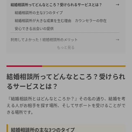
結婚相談所ってどんなところ？受けられるサービスとは？
結婚相談所の主な3つのタイプ
結婚相談所が大きな成果を生む理由 カウンセラーの存在
安心できる出会いの提供
利用してよかった！結婚相談所のメリット
もっと見る
出会う人を限定できるからこそ早期のゴールが可能！
結婚相談所での欠かせない存在・カウンセラー
結婚相談所を利用してよかった！～気持ちの変化～
結婚相談所ってどんなところ？受けられ
現実的に考えて、結婚相談所の利用ってどうなんだろう？とお悩み
の方へ
るサービスとは？
結婚相談所の利用における現実的な問題～理想の相手に出会え
『結婚相談所とはどんなところか？』その名の通り、結婚を考
る？～
える人がお相手を探す場所、そしてサポートを受けることがで
理想の相手に出会うために心がけること
きる場所です。
結婚相談所の昔のイメージ
結婚相談所の今のイメージ
結婚相談所の主な3つのタイプ