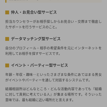
いざ！結婚相談所の利用をスタートさせましょう！
人気の秘密！最近の結婚相談所の特徴とは…？
仲人・お見合い型サービス
結婚相談所の特徴① 結婚に繋がる真剣な出会いが可能
担当カウンセラーがお相手探しからお見合い・交際まで徹底し
結婚相談所の特徴② 婚活仲間やカウンセラーの心強さ
たサポートを行うサービスのこと。
結婚相談所の特徴③ こだわりに合った異性との出会い
最近の結婚相談所の特徴～まとめ～
データマッチング型サービス
結婚相談所の連盟って何？
自分のプロフィール・相手の希望条件を元にインターネットを
どんな結婚相談所も連盟に加盟している?!
利用してお相手を探すサービスです。
結婚相談所が加盟している連盟の種類
イベント・パーティー型サービス
結婚相談所への入会時に連盟は気にした方が良いのか？
複数の連盟に加盟することのできる結婚相談所
年齢・年収・趣味…といったさまざまな条件にあてはまる男女
がイベントやパーティーを通して対話するシステムです。
デメリットを知り、結婚相談所をより身近なものに…
結婚相談所のミスマッチ！
結婚相談所はどんなところ・どんな活動内容であっても『結婚
各種書類の提出は手間？
に対して真剣に考えている人』が集まる場所です。そういった
意味では、最も結婚に近い場所だと言えます。
気になる結婚相談所の費用対効果
近年増加中！気軽さが魅力の街コン・お見合いパーティー