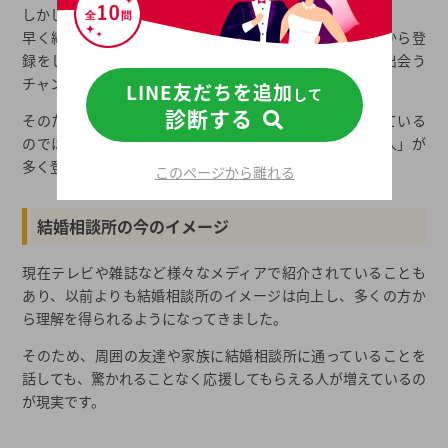
しかし、近年の結婚相談所はそうではありません。
早く結婚相手を見つけたい人や、職場には出会いがないから登
録をして相手を見つけたい人など、様々な理由で相手と出会う
チャンスが少ない人が登録をしています。
LINE友だちを追加
して
診断する
そのため、以前のように結婚できない人ばかりが集まっている
のではなく「結婚できるけどタイミングがなかなかない人」が
多く登録をしているのです。
このページから離れる
結婚相談所の今のイメージ
現在テレビや雑誌など様々なメディアで紹介されていることも
あり、以前よりも結婚相談所のイメージは向上し、多くの方か
ら理解を得られるようになってきました。
そのため、周囲の友達や家族に結婚相談所に通っていることを
話しても、驚かれることなく応援してもらえる人が増えているの
が現実です。