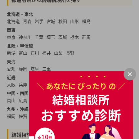
北海道・東北
北海道
青森
岩手
宮城
秋田
山形
福島
関東
東京
神奈川
千葉
埼玉
茨城
栃木
群馬
北陸・甲信越
新潟
富山
石川
福井
山梨
長野
東海
愛知
静岡
岐阜
三重
近畿
＼ あなたに
ぴったり
の ／
大阪
兵庫
京都
奈良
滋賀
和歌山
中国・四国
結婚相談所
岡山
広島
山口
島根
鳥取
愛媛
香川
高知
徳島
おすすめ診断
九州・沖縄
福岡
佐賀
長崎
大分
熊本
宮崎
鹿児島
沖縄
結婚相談所一覧から結婚相談所を探す