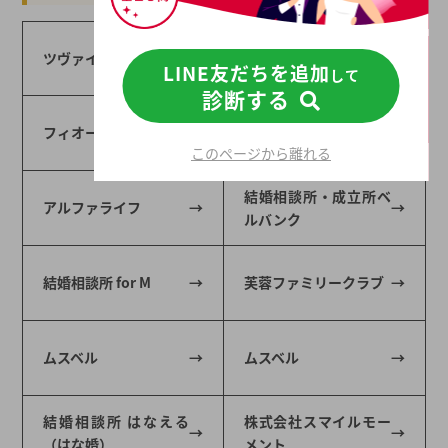
ツヴァイ
オーネット
LINE友だちを追加
して
診断する
マリッジクラブ ウィ
フィオーレ
ッシュ
このページから離れる
結婚相談所・成立所ベ
アルファライフ
ルバンク
結婚相談所 for M
芙蓉ファミリークラブ
ムスベル
ムスベル
結婚相談所 はなえる
株式会社スマイルモー
（はな婚）
メント