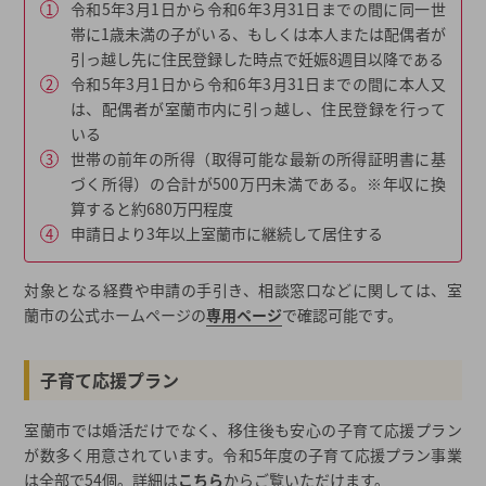
令和5年3月1日から令和6年3月31日までの間に同一世
帯に1歳未満の子がいる、もしくは本人または配偶者が
引っ越し先に住民登録した時点で妊娠8週目以降である
令和5年3月1日から令和6年3月31日までの間に本人又
は、配偶者が室蘭市内に引っ越し、住民登録を行って
いる
世帯の前年の所得（取得可能な最新の所得証明書に基
づく所得）の合計が500万円未満である。※年収に換
算すると約680万円程度
申請日より3年以上室蘭市に継続して居住する
対象となる経費や申請の手引き、相談窓口などに関しては、室
蘭市の公式ホームページの
専用ページ
で確認可能です。
子育て応援プラン
室蘭市では婚活だけでなく、移住後も安心の子育て応援プラン
が数多く用意されています。令和5年度の子育て応援プラン事業
は全部で54個。詳細は
こちら
からご覧いただけます。