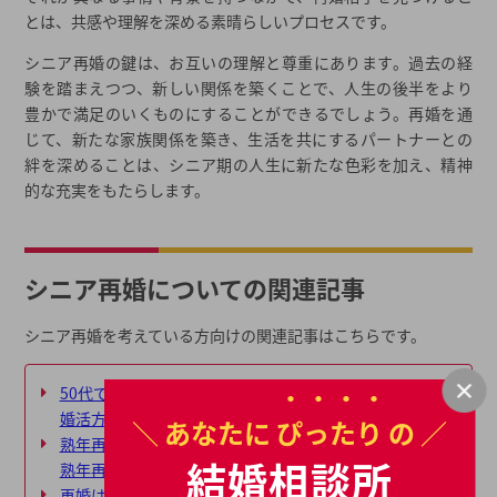
とは、共感や理解を深める素晴らしいプロセスです。
シニア再婚の鍵は、お互いの理解と尊重にあります。過去の経
験を踏まえつつ、新しい関係を築くことで、人生の後半をより
豊かで満足のいくものにすることができるでしょう。再婚を通
じて、新たな家族関係を築き、生活を共にするパートナーとの
絆を深めることは、シニア期の人生に新たな色彩を加え、精神
的な充実をもたらします。
シニア再婚についての関連記事
シニア再婚を考えている方向けの関連記事はこちらです。
50代での再婚を成功させるには？メリットやおすすめの
婚活方法も紹介
＼ あなたに
ぴったり
の ／
熟年再婚のメリットやありがちなトラブルを徹底調査！
結婚相談所
熟年再婚を成功させるには？
再婚はいつがベスト？年齢別ガイドや再婚の平均年齢も