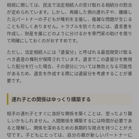
相続に関しては、民法で法定相続人の受け取れる相続分の割合
が定められています。しかし、再婚した側の連れ子や、離婚し
た元パートナーの子どもが権利を主張し、複雑な問題が生じる
ことも珍しくありません。トラブルを防ぐためには、遺言書を
作成し、財産を誰にどのように分けるかを専門家の助けを借り
て明確にしておくのがおすすめです。
ただし、法定相続人には「遺留分」と呼ばれる最低限受け取る
べき遺産の権利が保障されています。遺言でこの遺留分を無視
した配分を行った場合、その部分については無効となる可能性
があるため、遺言を作成する際には遺留分を考慮することが重
要です。
連れ子との関係はゆっくり構築する
相手の連れ子とすぐに良好な関係を築くことは、思ったより難
しいかもしれません。人間関係を構築するには時間が必要であ
ると理解し、関係を深めるための長期的な視点を持つことが大
切です。子どもにとっては、自分の親が新しいパートナーに