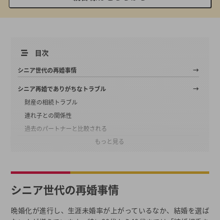
目次
シニア世代の再婚事情
シニア再婚でありがちなトラブル
財産の相続トラブル
連れ子との関係性
過去のパートナーと比較される
もっと見る
シニア再婚を成功させるためのポイント
資産の残し方を明確にしておく
連れ子との関係はゆっくり構築する
シニア世代の再婚事情
過去の失敗を活かす
シニア再婚した人の体験談
晩婚化が進行し、生涯未婚率が上がっているなか、結婚を選ば
熟年離婚から3ヶ月で再婚