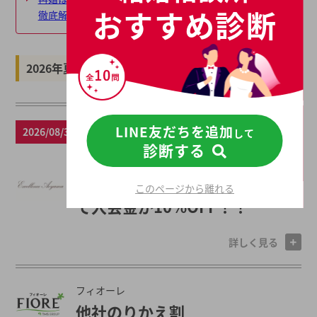
おすすめ診断
徹底解説
2026年夏の最新キャンペーン
LINE友だちを追加
2026/08/31まで
して
診断する
エクセレンス青山
無料オンラインカウンセリング
このページから離れる
で入会金が10%OFF！！
詳しく見る
フィオーレ
他社のりかえ割