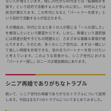
ない人が増えています。特に20代から40代までは「結婚相手を
探す」という目的で活動する人が多いのに対し、50代以上では
定年退職前に家庭的な女性と再婚
状況が異なります。この年代になると「パートナーを探す」と
シニア再婚するための婚活方法
いう目的で活動する人が目立ちます。
友人・知人からの紹介
その理由は、50代になると多くの人が感じる「一人の寂しさ」
結婚相談所
を解消したいという願望からです。しかし、再婚という選択肢
婚活パーティー
には資産分配や子どもの問題など、さまざまな複雑な事情が絡
んできます。そのため、多くのシニア世代は、まずは一緒にい
シニア再婚についてまとめ
て楽しい時間を共有できる、気の合うパートナーを見つけたい
シニア再婚についての関連記事
と考えています。このような背景から、シニア世代における
「パートナー探し」のニーズは増加傾向にあります。
2026年春の最新キャンペーン
都道府県から結婚相談所を探す
結婚相談所一覧から結婚相談所を探す
シニア再婚でありがちなトラブル
続いて、シニア世代の再婚でありがちなトラブルについて説明
します。今回は主な3つのトラブルについてまとめてみました。