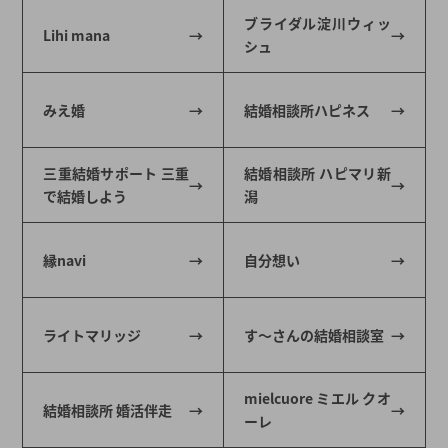
ブライダル淀川ウィッ
Lihi mana
シュ
みえ婚
結婚相談所ハピネス
三重結婚サポート 三重
結婚相談所 ハピマリ新
で結婚しよう
潟
縁navi
自分想い
ライトマリッジ
す～さんの結婚相談室
mielcuore ミエル クオ
結婚相談所 婚活伴走
ーレ