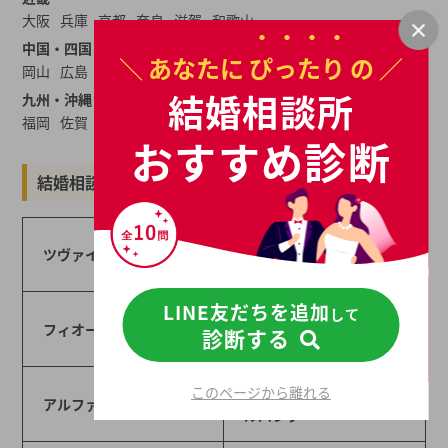
大阪
兵庫
京都
奈良
滋賀
和歌山
中国・四国
＼ あなたに
ぴったり
の ／
岡山
広島
山口
島根
鳥取
愛媛
香川
高知
徳島
結婚相談所
九州・沖縄
福岡
佐賀
長崎
大分
熊本
宮崎
鹿児島
沖縄
おすすめ診断
結婚相談所一覧から結婚相談所を探す
ツヴァイ
オーネット
LINE友だちを追加
して
マリッジクラブ ウィ
フィオーレ
診断する
ッシュ
このページから離れる
結婚相談所・成立所ベ
アルファライフ
ルバンク