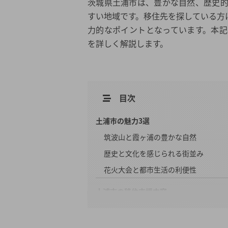
茨城県土浦市は、豊かな自然、歴史
すい地域です。移住先を探している方
力的なポイントとなっています。本
を詳しく解説します。
目次
土浦市の魅力3選
筑波山と霞ヶ浦の豊かな自然
歴史と文化を感じられる街並み
花火大会と都市生活の利便性
土浦市の移住支援内容
移住支援1: 空き家バンク制度と住ま
移住支援2: 就業・起業のバックアップ