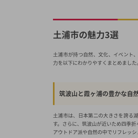
移住支援3: 子育て支援と教育環境の充
相談先
2026年春の最新キャンペーン
土浦市の魅力3選
都道府県から結婚相談所を探す
結婚相談所一覧から結婚相談所を探す
土浦市が持つ自然、文化、イベント
力を以下にわかりやすくまとめました
筑波山と霞ヶ浦の豊かな自
土浦市は、日本第二の大きさを誇る
す。さらに、筑波山が近いため四季折
アウトドア派や自然の中でリフレッシ