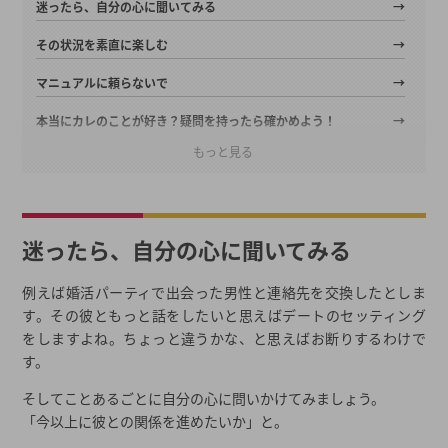
迷ったら、自分の心に聞いてみる
その状況を素直に楽しむ
マニュアルに頼らないで
本当にカレのことが好き？疑問を持ったら確かめよう！
ほかの異性と関わってみるとわかる
もっと見る
もし、相手を好きではないことがわかったら
これからお付き合いに発展しそうな方は…
「これをやめたら魅力的な女性になれる！」4つの婚活テクニック
迷ったら、自分の心に聞いてみる
【1】優等生女子をやめる
例えば婚活パーティで出会った男性と連絡先を交換したとしま
【2】極端な脱毛をやめる
す。その彼ともっと話をしたいと思えばデートのセッティング
【3】いつものファッションをやめる
をしますよね。ちょっと違うかな、と思えばお断りするわけで
【4】面白くないときは笑わない
す。
魅力的な女性を目指そう！
そしてことあるごとに自分の心に問いかけてみましょう。
恋愛をスムーズに進めるためのカギ教えます。
「今以上に彼との関係を進めたいか」と。
シミュレーションはほどほどに…