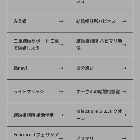
シュ
みえ婚
結婚相談所ハピネス
三重結婚サポート 三重
結婚相談所 ハピマリ新
で結婚しよう
潟
縁navi
自分想い
ライトマリッジ
す～さんの結婚相談室
mielcuore ミエル クオ
結婚相談所 婚活伴走
ーレ
Feliciarc（フェリシア
アスマリ