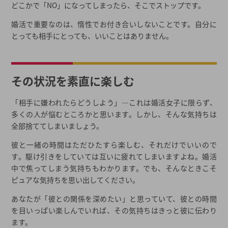
どこかで「NO」になってしまったら、そこでストップです。
友人はあなたのキーパーソン
婚活で重要なのは、惰性でお付き合いしないことです。自分に
結婚が遠く感じられたら…
とっても相手にとっても、いいことはありません。
年齢別モテやすい婚活方法
3ヶ月以内に素敵な人と出会いたいなら結婚相談所がおすすめ
結婚相談所選び、最初の一歩に迷ったら一括資料請求
その状況を素直に楽しむ
2026年春の最新キャンペーン
「相手に嫌われたらどうしよう」―これは婚活女子に限らず、
都道府県から結婚相談所を探す
多くの人が悩むところかと思います。しかし、そんな気持ちは
結婚相談所一覧から結婚相談所を探す
全部捨ててしまいましょう。
彼と一緒の時間はただひたすら楽しむ、それだけでいいので
す。駆け引きをしていては互いに疲れてしまいますよね。婚活
中で焦ってしまう気持ちもわかります。でも、そんなときこそ
ピュアな気持ちを思い出してください。
あなたが「彼との関係を深めたい」と思っていて、彼との時間
を目いっぱい楽しんでいれば、その気持ちはきっと彼に伝わり
ます。