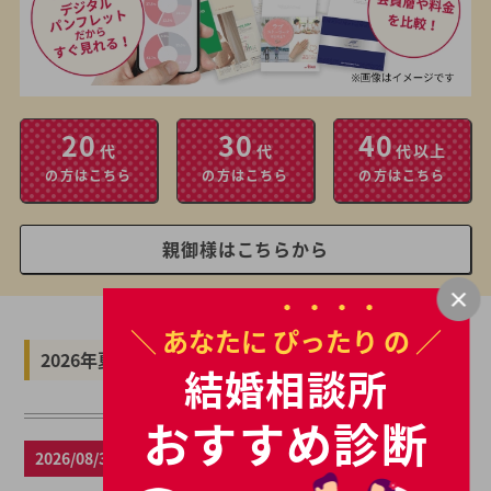
20
30
40
代
代
代以上
の方はこちら
の方はこちら
の方はこちら
親御様はこちらから
＼ あなたに
ぴったり
の ／
2026年夏の最新キャンペーン
結婚相談所
おすすめ診断
2026/08/31まで