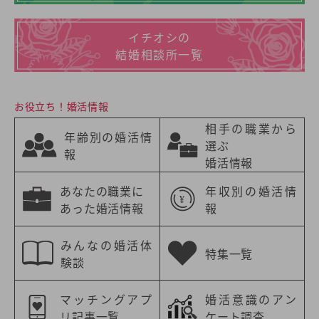
イチオシの
結婚相談所一覧
お役立ち！婚活情報
相手の職業から
年齢別の婚活情
選ぶ
報
婚活情報
あなたの職業に
年収別の婚活情
あった婚活情報
報
みんなの婚活体
特集一覧
験談
マッチングアプ
婚活意識のアン
リ記事一覧
ケート調査