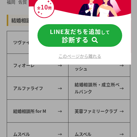
福岡
佐賀
長崎
大分
熊本
宮崎
鹿児島
沖縄
結婚相談所一覧から結婚相談所を探す
LINE友だちを追加
して
診断する
ツヴァイ
オーネット
このページから離れる
マリッジクラブ ウィ
フィオーレ
ッシュ
結婚相談所・成立所ベ
アルファライフ
ルバンク
結婚相談所 for M
芙蓉ファミリークラブ
ムスベル
ムスベル