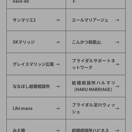
naco-do
ト
サンマリエ2
エールマリアージュ
SKマリッジ
こんかつ和歌山
ブライダルサポートネ
グレイスマリッジ広尾
ットワーク
結婚相談所ハルマリ
ななほし結婚相談所
（HARU MARRIAGE）
ブライダル淀川ウィッ
Lihi mana
シュ
みえ婚
結婚相談所ハピネス