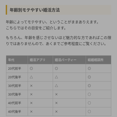
年齢別モテやすい婚活方法
年齢によってモテやすい、ということがままありえます。
こちらではその目安をご紹介します。
もちろん、年齢を感じさせないほど魅力的な方であればこの限
りではありませんので、あくまでご参考程度にご覧ください。
年代
婚活アプリ
婚活パーティー
結婚相談所
20代前半
◎
◎
◎
20代後半
△
△
◎
30代前半
×
△
◎
30代後半
×
×
○
40代前半
×
×
○
40代後半
×
×
○