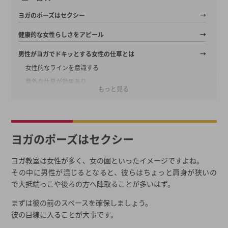
ヨガのポーズはセクシー
健康的な女性らしさをアピール
男性がヨガでドキッとする女性の仕草とは
女性的なラインを意識する
意外な仕草が効果あり
もっと見る
ギャップを感じる瞬間
「やわらかい」にドキッ
自分の婚活方法に限界を感じたら…
ヨガのポーズはセクシー
年齢別モテやすい婚活方法
3ヶ月以内に素敵な人と出会いたいなら結婚相談所がおすすめ
ヨガ教室は女性が多く、女の園といったイメージですよね。
その中に男性が混じるとなると、彼らはちょっと肩身が狭いの
結婚相談所選び、最初の一歩に迷ったら一括資料請求
で大抵端っこや後ろの方へ陣取ることが多いはず。
2026年春の最新キャンペーン
まずは彼の前のスペースを確保しましょう。
都道府県から結婚相談所を探す
彼の目線に入ることが大事です。
結婚相談所一覧から結婚相談所を探す