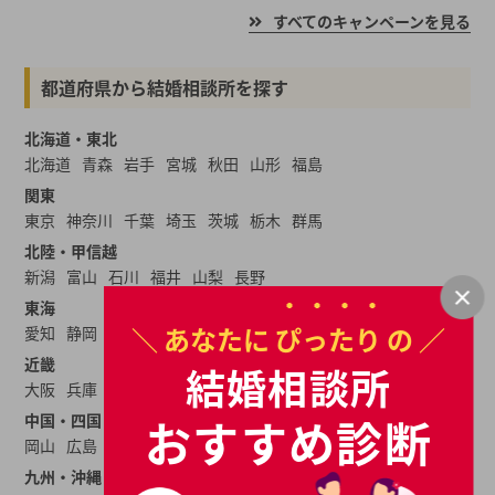
すべてのキャンペーンを見る
都道府県から結婚相談所を探す
北海道・東北
北海道
青森
岩手
宮城
秋田
山形
福島
関東
東京
神奈川
千葉
埼玉
茨城
栃木
群馬
北陸・甲信越
新潟
富山
石川
福井
山梨
長野
東海
＼ あなたに
ぴったり
の ／
愛知
静岡
岐阜
三重
近畿
結婚相談所
大阪
兵庫
京都
奈良
滋賀
和歌山
おすすめ診断
中国・四国
岡山
広島
山口
島根
鳥取
愛媛
香川
高知
徳島
九州・沖縄