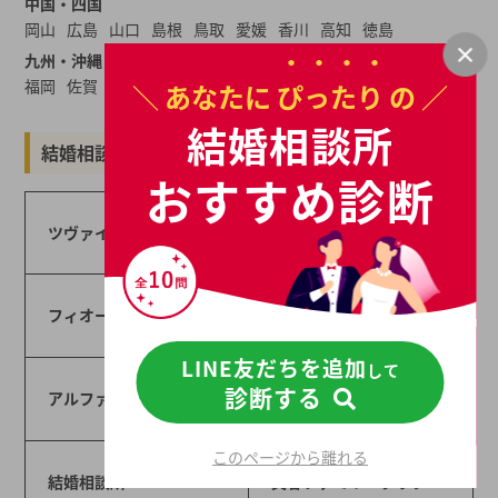
中国・四国
岡山
広島
山口
島根
鳥取
愛媛
香川
高知
徳島
九州・沖縄
福岡
佐賀
長崎
大分
熊本
宮崎
鹿児島
沖縄
＼ あなたに
ぴったり
の ／
結婚相談所
結婚相談所一覧から結婚相談所を探す
おすすめ診断
ツヴァイ
オーネット
マリッジクラブ ウィ
フィオーレ
ッシュ
LINE友だちを追加
して
結婚相談所・成立所ベ
診断する
アルファライフ
ルバンク
このページから離れる
結婚相談所 for M
芙蓉ファミリークラブ