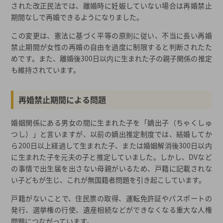
された改正民法では、離婚時に妊娠していない場合は再婚禁止
期間なしで再婚できるようになりました。
この変更は、憲法に基づく平等の原則に従い、不当に長い再婚
禁止期間が女性の再婚の自由を過度に制限すると判断されたた
めです。また、離婚後300日以内に生まれた子の親子関係の推定
も維持されています。
再婚禁止期間による問題
婚姻関係にある男女の間に生まれた子を「嫡出子（ちゃくしゅ
つし）」と言いますが、以前の嫡出推定制度では、結婚してか
ら200日以上経過して生まれた子、または婚姻解消後300日以内
に生まれた子を元夫の子と推定していました。しかし、DVなど
の事情で出生届を出さない母親がいるため、戸籍に記載されな
い子どもが生じ、これが無国籍者問題を引き起こしています。
戸籍がないことで、住民票の取得、運転免許証やパスポートの
発行、選挙権の行使、遺産相続などができなくなる重大な人権
問題につながっています。