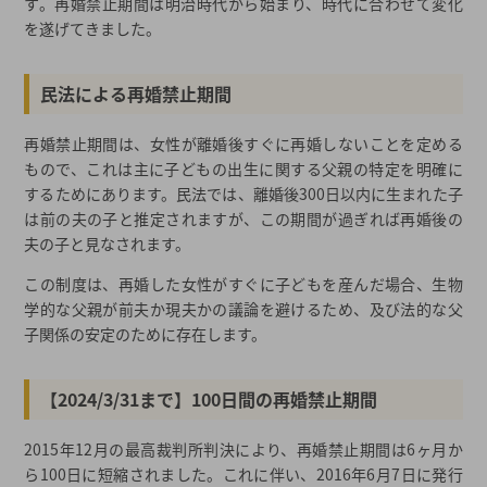
す。再婚禁止期間は明治時代から始まり、時代に合わせて変化
女性の再婚期間についての関連記事
を遂げてきました。
2026年春の最新キャンペーン
都道府県から結婚相談所を探す
民法による再婚禁止期間
結婚相談所一覧から結婚相談所を探す
再婚禁止期間は、女性が離婚後すぐに再婚しないことを定める
もので、これは主に子どもの出生に関する父親の特定を明確に
するためにあります。民法では、離婚後300日以内に生まれた子
は前の夫の子と推定されますが、この期間が過ぎれば再婚後の
夫の子と見なされます。
この制度は、再婚した女性がすぐに子どもを産んだ場合、生物
学的な父親が前夫か現夫かの議論を避けるため、及び法的な父
子関係の安定のために存在します。
【2024/3/31まで】100日間の再婚禁止期間
2015年12月の最高裁判所判決により、再婚禁止期間は6ヶ月か
ら100日に短縮されました。これに伴い、2016年6月7日に発行