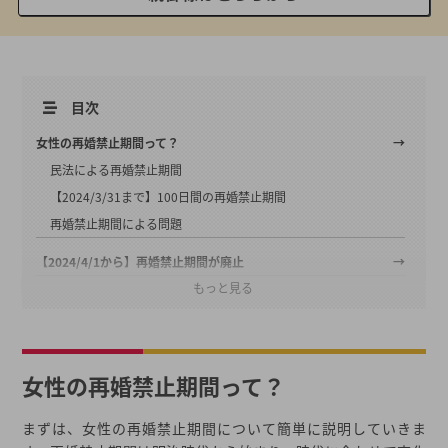
目次
女性の再婚禁止期間って？
民法による再婚禁止期間
【2024/3/31まで】100日間の再婚禁止期間
再婚禁止期間による問題
【2024/4/1から】再婚禁止期間が廃止
もっと見る
女性が離婚直後の再婚で注意すること
周囲から反対される
離婚前からの関係を疑われる
女性の再婚禁止期間って？
子どもの気持ちを考える
女性の再婚期間についてまとめ
まずは、女性の再婚禁止期間について簡単に説明していきま