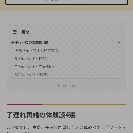
目次
子連れ再婚の体験談4選
匿名さん（男性・30代後半）
Sさん（女性・40代）
Tさん（女性・年齢不明）
Mさん（女性・30代）
もっと見る
子連れで再婚する方法3選
1.子連れ再婚に強い結婚相談所
2.再婚用の婚活サイト
3.友人の紹介を受ける
子連れ再婚の体験談4選
子連れで再婚を成功させるコツ
まず始めに、実際に子連れ再婚した人の体験談やエピソードを
結婚相談所は恥ずかしくない