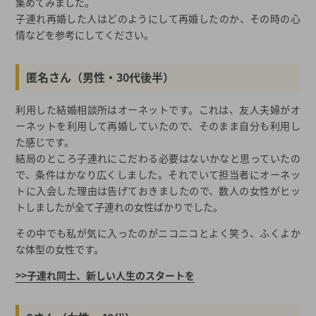
集めてみました。
婚活の掛け持ちもおすすめ
子連れ再婚した人はどのようにして再婚したのか、その時の心
情などを参考にしてください。
子連れで再婚する際の手続き
子連れの再婚についてまとめ
匿名さん（男性・30代後半）
子連れの再婚についての関連記事
利用した結婚相談所はオーネットです。これは、友人夫婦がオ
2026年春の最新キャンペーン
ーネットを利用して再婚していたので、そのまま自分も利用し
都道府県から結婚相談所を探す
た感じです。
結婚相談所一覧から結婚相談所を探す
結局のところ子連れにこだわる必要はないかなと思っていたの
で、条件はかなり広くしました。それでいて担当者にオーネッ
トに入会した理由は告げておきましたので、数人の女性がヒッ
トしましたが全て子連れの女性ばかりでした。
その中でも私が気に入ったのがニコニコとよく笑う、ふくよか
な体型の女性です。
>>子連れ同士、新しい人生のスタートを