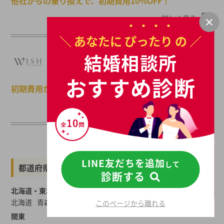
他社からの乗り換えで、初期費用10%OFF！
詳しく見る
＼ あなたに
ぴったり
の ／
マリッジクラブ ウィッシュ
結婚相談所
WISH 乗り換え割
おすすめ診断
初期費用から33,000円OFF
詳しく見る
すべてのキャンペーンを見る
LINE友だちを追加
して
都道府県から結婚相談所を探す
診断する
北海道・東北
北海道
青森
岩手
宮城
秋田
山形
福島
このページから離れる
関東