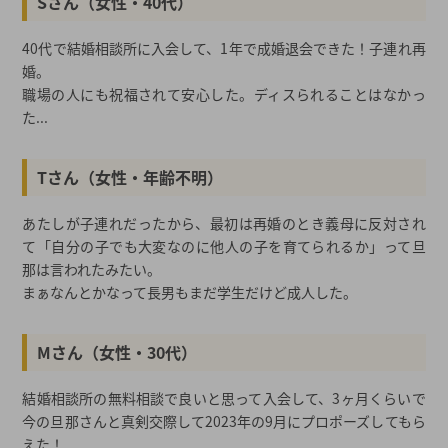
Sさん（女性・40代）
40代で結婚相談所に入会して、1年で成婚退会できた！子連れ再
婚。
職場の人にも祝福されて安心した。ディスられることはなかっ
た...
Tさん（女性・年齢不明）
あたしが子連れだったから、最初は再婚のとき義母に反対され
て「自分の子でも大変なのに他人の子を育てられるか」って旦
那は言われたみたい。
まぁなんとかなって長男もまだ学生だけど成人した。
Mさん（女性・30代）
結婚相談所の無料相談で良いと思って入会して、3ヶ月くらいで
今の旦那さんと真剣交際して2023年の9月にプロポーズしてもら
えた！