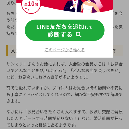
あり、とても心強いです。
もちろん、婚活計画を立てるときだけでなく、実際に相手を会
う前や、会った後にも相談に乗ってもらえます。
LINE友だちを追加
ただ、事前にプロのアドバイスをもらえると、より安心した気
して
診断する
持ちで婚活をスタートできますよね！
このページから離れる
入会後の会員から多い相談にはどんなものがある？
サンマリエさんのお話によれば、入会後の会員からは「お見合
いでどんなことを話せばいいか」「どんなお店で会うべきか」
など、お見合いにおける質問が多いようです。
前でも触れていますが、プロ仲人はお見合い時の疑問や不安に
も丁寧にアドバイスしてくれるので、細かな不安もすべて解決で
きます。
なかには「お見合いをたくさん入れすぎて、お試し交際に発展
した人とデートする時間が足りない！」など、婚活計画が狂っ
てしまうといった相談もあるようです。