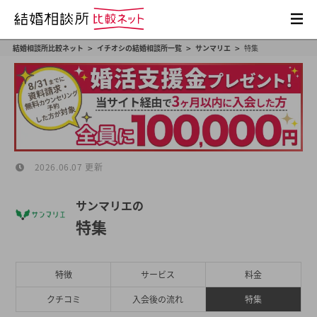
>
>
>
結婚相談所比較ネット
イチオシの結婚相談所一覧
サンマリエ
特集
2026.06.07 更新
サンマリエの
特集
特徴
サービス
料金
クチコミ
入会後の流れ
特集