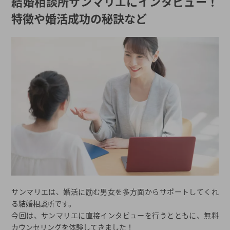
結婚相談所サンマリエにインタビュー！
コロナ禍でも婚活成功した人も！
特徴や婚活成功の秘訣など
サンマリエは他の結婚相談所とココが違う！
プロ仲人からの紹介＋自分での検索で多くの相手を探せる
プロ仲人の担当会員数が少なく手厚いサポートが可能
成婚をゴールとしている
「婚活カレッジ（マリカレ）」で自分磨きができる！
スタッフの教育を徹底し高品質なサービスを提供！
サンマリエはどんな人におすすめ？
仕事が忙しい人・効率的な婚活を求めている方
ほかの婚活方法でうまくいかなかった方
まとめ
2026年夏の最新キャンペーン
都道府県から結婚相談所を探す
サンマリエは、婚活に励む男女を多方面からサポートしてくれ
る結婚相談所です。
結婚相談所一覧から結婚相談所を探す
今回は、サンマリエに直接インタビューを行うとともに、無料
カウンセリングを体験してきました！