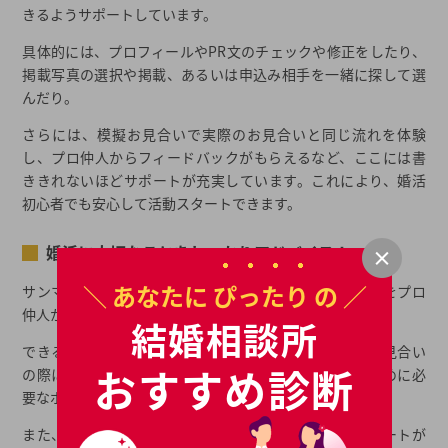
きるようサポートしています。
具体的には、プロフィールやPR文のチェックや修正をしたり、
掲載写真の選択や掲載、あるいは申込み相手を一緒に探して選
んだり。
さらには、模擬お見合いで実際のお見合いと同じ流れを体験
し、プロ仲人からフィードバックがもらえるなど、ここには書
ききれないほどサポートが充実しています。これにより、婚活
初心者でも安心して活動スタートできます。
婚活に大切なことをしっかりアドバイス！
＼ あなたに
ぴったり
の ／
サンマリエでは、婚活計画の段階で、婚活に大切なことをプロ
仲人からしっかりアドバイスしてもらえます。
結婚相談所
できるだけたくさんの相手に合うことのメリットや、お見合い
おすすめ診断
の際に確認するべき項目など、より満足のいく成婚のために必
要なポイントを、細かくアドバイスしてもらえるのです。
また、お見合いに来ていく服やお店選びについてもサポートが