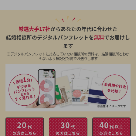
厳選大手17社
からあなたの年代に合わせた
結婚相談所のデジタルパンフレットを
無料
でお届けし
ます
※デジタルパンフレットに対応していない相談所の資料は、結婚相談所とわか
らないよう無記名封筒でお送りします
20
30
40
代
代
代以上
の方はこちら
の方はこちら
の方はこちら