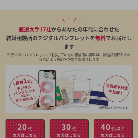
厳選大手17社
からあなたの年代に合わせた
結婚相談所のデジタルパンフレットを
無料
でお届けし
ます
※デジタルパンフレットに対応していない相談所の資料は、結婚相談所とわか
らないよう無記名封筒でお送りします
20
30
40
代
代
代以上
の方はこちら
の方はこちら
の方はこちら