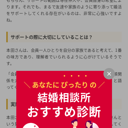
もちろん、サポートの範囲は専任仲人や、会員自身の希望によ
ります。それでも、まるで友達や家族のように寄り添って婚活
をサポートしてくれる存在がいるのは、非常に心強いですよ
ね。
サポートの際に大切にしていることは？
本田さんは、会員一人ひとりを自分の家族であると考えて、1番
の味方であり、理解者でいられるように心がけているそうで
す。
「会員の気持ちに寄り添うことはもちろん、会員様との信頼関
係を大切に、いつでも悩みに答えられるようにしている」と語
＼ あなたに
ぴったり
の ／
ってくれました。
結婚相談所
実際にあった成婚エピソードは？
おすすめ診断
本田さんは、印象に残っている成婚エピソードとして、Bさんと
いう男性会員の、コロナ禍における成婚エピソードを話してく