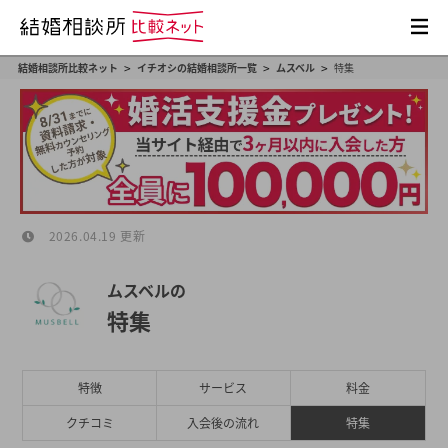
>
>
>
結婚相談所比較ネット
イチオシの結婚相談所一覧
ムスベル
特集
2026.04.19 更新
ムスベルの
特集
特徴
サービス
料金
クチコミ
入会後の流れ
特集