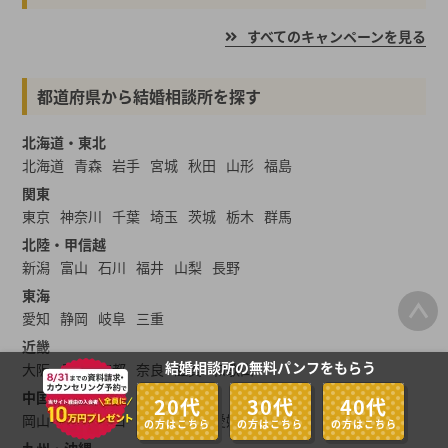
すべてのキャンペーンを見る
都道府県から結婚相談所を探す
北海道・東北
北海道
青森
岩手
宮城
秋田
山形
福島
関東
東京
神奈川
千葉
埼玉
茨城
栃木
群馬
北陸・甲信越
新潟
富山
石川
福井
山梨
長野
東海
愛知
静岡
岐阜
三重
近畿
結婚相談所の無料パンフをもらう
大阪
兵庫
京都
奈良
滋賀
和歌山
中国・四国
20代
30代
40代
岡山
広島
山口
島根
鳥取
愛媛
香川
高知
徳島
の方はこちら
の方はこちら
の方はこちら
九州・沖縄