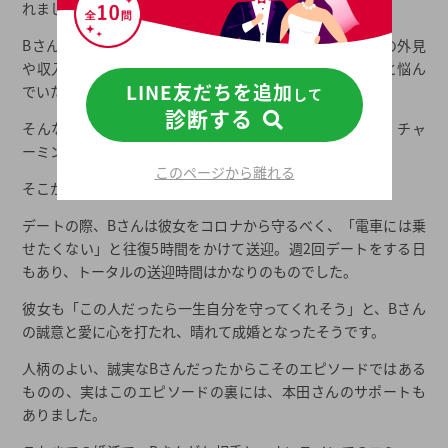
れました。
Bさんは、とても心根のよい男性でした。しかし、ご自身の外見
や収入に自信がなく、なかなか婚活から成婚に至らないと悩ん
LINE友だちを追加
でいたそうです。
して
診断する
そんなBさんでしたが、仲人からのサポートを受けながら、チャ
ーミングで素敵な女性会員と交際までこぎつけたそうです。
このページから離れる
そこからは、Bさんの快進撃がスタート。
デートの際、Bさんは彼女をコロナから守るべく、「電車には乗
せたくない」と往復5時間をかけて送迎。週2回デートをする日
もあり、トータルの送迎時間はかなりのものでした。
彼女も「この人だったら一生自分を守ってくれそう」と、Bさん
の誠意と愛に心を打たれ、晴れて成婚となったそうです。
人柄のよい、誠実なBさんだったからこそのエピソードではある
ものの、実はこのエピソードの裏には、本田さんのサポートも
ありました。