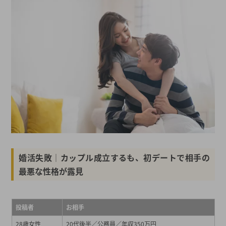
婚活失敗│カップル成立するも、初デートで相手の
最悪な性格が露見
投稿者
お相手
28歳女性
20代後半／公務員／年収350万円