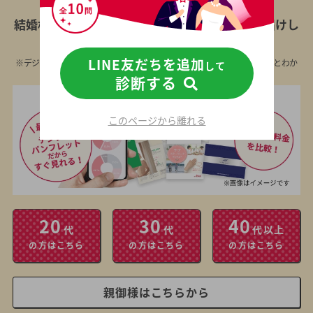
厳選大手17社
からあなたの年代に合わせた
結婚相談所のデジタルパンフレットを
無料
でお届けし
ます
LINE友だちを追加
※デジタルパンフレットに対応していない相談所の資料は、結婚相談所とわか
して
らないよう無記名封筒でお送りします
診断する
このページから離れる
20
30
40
代
代
代以上
の方はこちら
の方はこちら
の方はこちら
親御様はこちらから