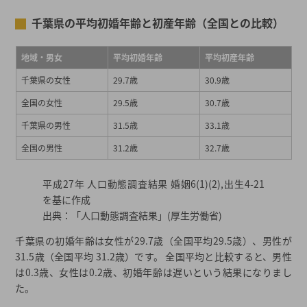
千葉県の平均初婚年齢と初産年齢（全国との比較）
千葉県でおすすめの婚活サービス
年齢・サービスごとにみる婚活のしやすさ
地域・男女
平均初婚年齢
平均初産年齢
婚活マッチングアプリ・婚活サイト
婚活パーティー
千葉県の女性
29.7歳
30.9歳
結婚相談所・お見合い
全国の女性
29.5歳
30.7歳
あなたにおすすめな千葉県の結婚相談所を検索
千葉県の男性
31.5歳
33.1歳
2026年夏の最新キャンペーン
全国の男性
31.2歳
32.7歳
都道府県から結婚相談所を探す
結婚相談所一覧から結婚相談所を探す
平成27年 人口動態調査結果 婚姻6(1)(2),出生4-21
を基に作成
出典：「人口動態調査結果」(厚生労働省)
千葉県の初婚年齢は女性が29.7歳（全国平均29.5歳）、男性が
31.5歳（全国平均 31.2歳）です。 全国平均と比較すると、男性
は0.3歳、女性は0.2歳、初婚年齢は遅いという結果になりまし
た。