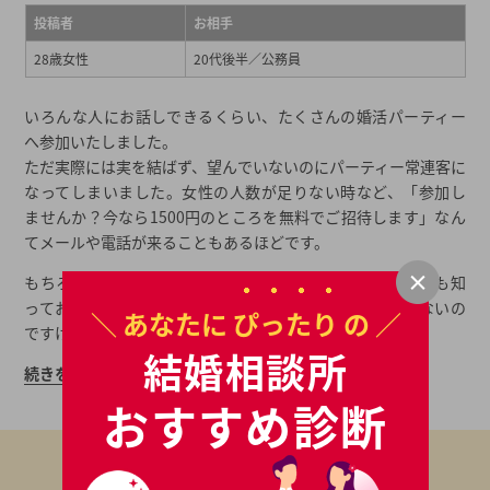
投稿者
お相手
28歳女性
20代後半／公務員
いろんな人にお話しできるくらい、たくさんの婚活パーティー
へ参加いたしました。
ただ実際には実を結ばず、望んでいないのにパーティー常連客に
なってしまいました。女性の人数が足りない時など、「参加し
ませんか？今なら1500円のところを無料でご招待します」なん
てメールや電話が来ることもあるほどです。
もちろん、婚活パーティーで出会い実際にご結婚された方も知
っております。だから一概に出会えないというわけではないの
＼ あなたに
ぴったり
の ／
ですけどね。
結婚相談所
続きを読む>>
おすすめ診断