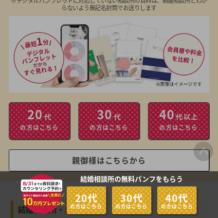
※デジタルパンフレットに対応していない相談所の資料は、結婚相談所とわか
らないよう無記名封筒でお送りします
20
30
40
代
代
代以上
の方はこちら
の方はこちら
の方はこちら
親御様はこちらから
結婚相談所の無料パンフをもらう
20代
30代
40代
の方はこちら
の方はこちら
の方はこちら
結婚相談所・お見合い