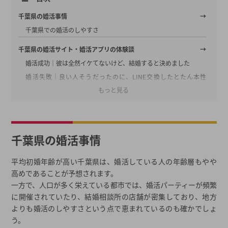
千葉県の婚活事情
千葉県での婚活のしやすさ
千葉県の婚活サイト・婚活アプリの体験談
婚活成功│彼は全然イケてないけど、結婚すると決めました
婚活失敗│良い人そうだったのに、LINE交換したとたん本性
もっと見る
が…！！
千葉県の婚活パーティーの体験談
婚活失敗│カップル成立するも、初デートで相手の最悪な性格が
千葉県の婚活事情
露見
婚活失敗│2度目の婚活パーティーは地元を選択！
平均初婚年齢が高い千葉県は、婚活している人の年齢層もやや
婚活失敗│最後の婚活パーティーと心に決めたものの撃沈！
高めであることが予想されます。
一方で、人口が多く栄えている都市では、婚活パーティーが頻繁
千葉県の結婚相談所・お見合いの婚活体験談
に開催されていたり、結婚相談所の店舗が密集しており、地方
婚活成功│婚活パーティーでの失敗を活かして結婚相談所へ
よりも婚活のしやすさという点で恵まれているのも確かでしょ
婚活成功│結婚相談所のお見合いで夫と出会いました。
う。
婚活成功│婚期を逃してしまい、あわてて結婚相談所に入会