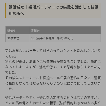
婚活成功│婚活パーティーでの失敗を活かして結婚
相談所へ
投稿者
お相手
36歳女性
30代前半／会社員／年収800万円
実はお見合いパーティで付き合っていた人とお別れしたばかり
でした。
別れの理由は、あまりにも価値観が異なることでした。愚痴に
なってしまいますが、沸点が低く、すぐ怒鳴り散らすような方
でした。
その後はストーカーされ脅迫メールが届き恐怖の日々で、警察
に相談しなくてはならないくらいの状況にまで陥ってしまいま
した。
婚活パーティやネット婚活を否定するつもりはないのですが、
どこの馬の骨ともわからない相手（結婚目的じゃない人も多く