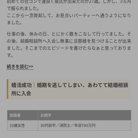
初めての合コンで運良く彼氏が出来たのが27歳。しかし、3ヵ月
で振られました。
ここから一念発起して、お見合いパーティーへ通うようになり
ました。
仕事の後、休みの日、とにかく数をこなして行ってました。そ
の後、結婚相談所へ入会し無事に旦那様を見つけることが出来
ました。そこまでのエピソードを書けたらなぁと思っておりま
す。
続きを読む>>
婚活成功│婚期を逃してしまい、あわてて結婚相談
所に入会
投稿者
お相手
33歳女性
30代前半／消防士／年収700万円