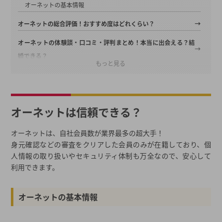
オーネットの基本情報
オーネットの総合評価！おすすめ度はどれくらい？
オーネットの体験談・口コミ・評判まとめ！本当に出会える？結
婚できる？
もっと見る
入会後初のウェルカムパーティーで出会った方と11ヶ月で結婚
（31歳女性）
再婚・子連れでしたが、すぐに条件の合う人と出会えました！
オーネットは信頼できる？
（30代男性）
憧れだった自衛隊員と結婚できました（22歳女性）
オーネットは、自社会員数が業界最多の超大手！
オーネットの無料体験でわかること
身元確認などの審査をクリアした会員のみが在籍しており、個
人情報の取り扱いやセキュリティ体制も万全なので、安心して
結婚チャンステスト
利用できます。
マッチングシミュレーション体験
無料体験に行く前に！無料パンフで一気に比較
オーネットの基本情報
「普通に良い人」が多いオーネット。人気な理由とは？
婚活アプリと出会いの質が全然違う！