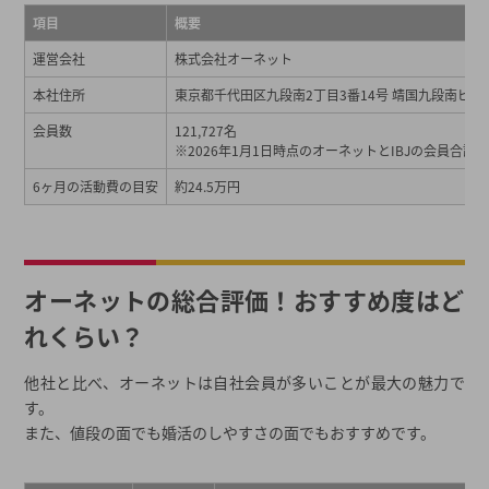
6ヶ月以内に婚活成果が出始める人70%!?
項目
概要
真剣交際が前提だから、婚活がだらだら長引かない
運営会社
株式会社オーネット
オーネットはどんな人におすすめ？
本社住所
東京都千代田区九段南2丁目3番14号 靖国九段南ビル7
20代の女性
会員数
121,727名
自由に婚活したい方
※2026年1月1日時点のオーネットとIBJの会員合計
交際期間中は婚活を休みたい方、お仕事などで多忙な月がある方
6ヶ月の活動費の目安
約24.5万円
オーネットに入会する前にチェックしておきたいポイント
会員層
トラブル事例や対策
オーネットの総合評価！おすすめ度はど
よくある質問
れくらい？
まずは、あなたに合う結婚相談所を見つけましょう
そのほか大手結婚相談所の口コミ・評判をチェック！
他社と比べ、オーネットは自社会員が多いことが最大の魅力で
2026年夏の最新キャンペーン
す。
また、値段の面でも婚活のしやすさの面でもおすすめです。
都道府県から結婚相談所を探す
結婚相談所一覧から結婚相談所を探す