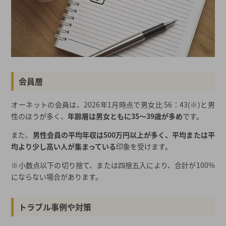
会員層
オーネットの会員は、2026年1月時点で男女比 56：43(※)と男
性のほうが多く、
年齢層は男女ともに35～39歳が多め
です。
また、
男性会員の平均年収は500万円以上が多く、平均または平
均より少し高い人が集まっている
印象を受けます。
※小数点以下の切り捨て、または四捨五入により、合計が100%
にならない場合があります。
トラブル事例や対策