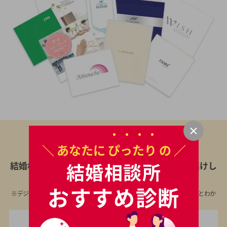
＼ あなたに
ぴったり
の ／
厳選大手17社
からあなたの年代に合わせた
結婚相談所
結婚相談所のデジタルパンフレットを
無料
でお届けし
ます
おすすめ診断
※デジタルパンフレットに対応していない相談所の資料は、結婚相談所とわか
らないよう無記名封筒でお送りします