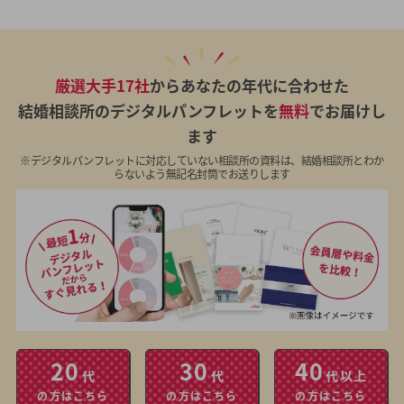
厳選大手17社
からあなたの年代に合わせた
結婚相談所のデジタルパンフレットを
無料
でお届けし
ます
※デジタルパンフレットに対応していない相談所の資料は、結婚相談所とわか
らないよう無記名封筒でお送りします
20
30
40
代
代
代以上
の方はこちら
の方はこちら
の方はこちら