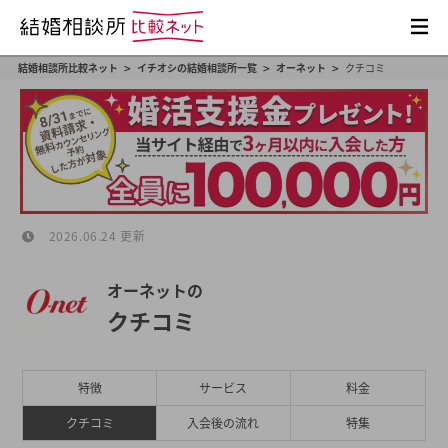
>
>
>
結婚相談所比較ネット
イチオシの結婚相談所一覧
オーネット
クチコミ
2026.06.24 更新
オーネットの
クチコミ
特徴
サービス
料金
クチコミ
入会後の流れ
特集