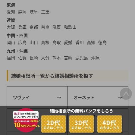
東海
愛知
静岡
岐阜
三重
近畿
大阪
兵庫
京都
奈良
滋賀
和歌山
中国・四国
岡山
広島
山口
島根
鳥取
愛媛
香川
高知
徳島
九州・沖縄
福岡
佐賀
長崎
大分
熊本
宮崎
鹿児島
沖縄
結婚相談所一覧から結婚相談所を探す
ツヴァイ
オーネット
結婚相談所の無料パンフをもらう
マリッジクラブ ウィ
フィオーレ
20代
30代
40代
ッシュ
の方はこちら
の方はこちら
の方はこちら