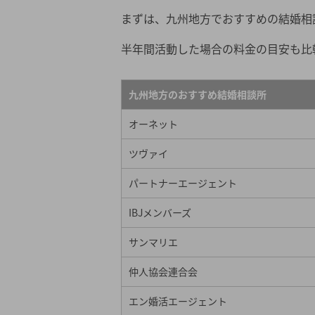
IBJメンバーズ
まずは、九州地方でおすすめの結婚相
サンマリエ
半年間活動した場合の料金の目安も比
仲人協会連合会
エン婚活エージェント
九州地方のおすすめ結婚相談所
マリックス
WeBCon
オーネット
BCブライダルセンター21
ツヴァイ
ムスベル
パートナーエージェント
九州地方のおすすめハイクラスの結婚相
IBJメンバーズ
誠心
サンマリエ
ウイン虎ノ門結婚相談所
仲人協会連合会
九州地方のおすすめ地域密着型の結婚相
ドクターマリッジ
エン婚活エージェント