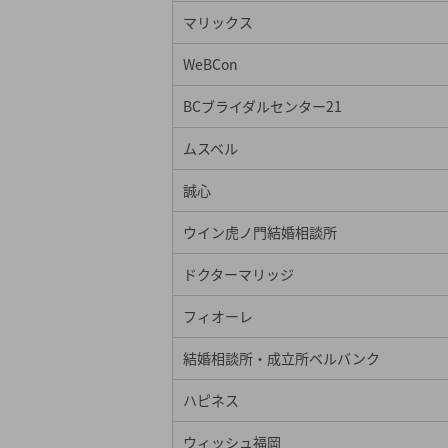
フィオーレ
マリックス
フィオーレの九州地方の店舗詳細
WeBCon
結婚相談所・成立所ベルバンク
ハピネス
BCブライダルセンター21
ウィッシュ福岡
ムスベル
九州地方の結婚相談所の成婚率を比較
誠心
成婚率一覧
ウイン虎ノ門結婚相談所
算出方法を要チェック
ドクターマリッジ
九州地方でおすすめ結婚相談所 会員数ラ
年齢や性別など、会員層の傾向も要チ
フィオーレ
結婚相談所の選び方
結婚相談所・成立所ベルバンク
結婚相談所を安く利用できる賢い方法
ハピネス
20代なら迷わず大手の割引プラン！
ウィッシュ福岡