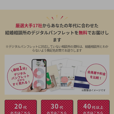
厳選大手17社
からあなたの年代に合わせた
結婚相談所のデジタルパンフレットを
無料
でお届けし
ます
※デジタルパンフレットに対応していない相談所の資料は、結婚相談所とわか
らないよう無記名封筒でお送りします
20
30
40
代
代
代以上
の方はこちら
の方はこちら
の方はこちら