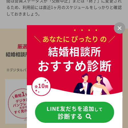
間は会員ステータスが「交際中止」または「終了」に変更され
るため、利用前には直近1ヶ月のスケジュールをしっかりと確認
しておきましょう。
＼ あなたに
ぴったり
の ／
厳選大手17社
からあなたの年代に合わせた
結婚相談所
結婚相談所のデジタルパンフレットを
無料
でお届けし
おすすめ診断
ます
※デジタルパンフレットに対応していない相談所の資料は、結婚相談所とわか
らないよう無記名封筒でお送りします
LINE友だちを追加
して
診断する