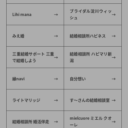
ブライダル淀川ウィッ
Lihi mana
シュ
みえ婚
結婚相談所ハピネス
三重結婚サポート 三重
結婚相談所 ハピマリ新
で結婚しよう
潟
縁navi
自分想い
ライトマリッジ
す～さんの結婚相談室
mielcuore ミエル クオ
結婚相談所 婚活伴走
ーレ