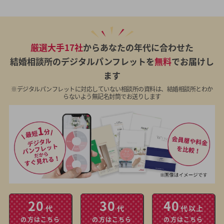
厳選大手17社
からあなたの年代に合わせた
結婚相談所のデジタルパンフレットを
無料
でお届けし
ます
※デジタルパンフレットに対応していない相談所の資料は、結婚相談所とわか
らないよう無記名封筒でお送りします
20
30
40
代
代
代以上
の方はこちら
の方はこちら
の方はこちら