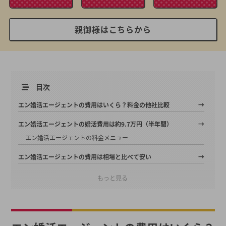
親御様はこちらから
目次
エン婚活エージェントの費用はいくら？料金の他社比較
エン婚活エージェントの婚活費用は約9.7万円（半年間）
エン婚活エージェントの料金メニュー
エン婚活エージェントの費用は相場と比べて安い
エン婚活エージェントとその他大手結婚相談所との婚活費用比較
もっと見る
エン婚活エージェントの費用が割引される条件とは
全額返金保証
休会制度