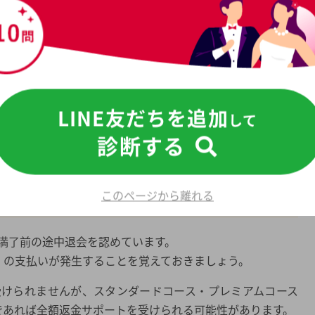
ントの退会方法（途中退会）
い
めには、事前に違約金や返金のルールを調べておく必要があ
チャンスを増やす
入会しようと考えている方は、こちらで紹介する途中退会の
LINE友だちを追加
して
。
診断する
相談所8社の途中退会と成婚退会の比較
ら
途中退会できる？
このページから離れる
満了前の途中退会を認めています。
）の支払いが発生することを覚えておきましょう。
受けられませんが、スタンダードコース・プレミアムコース
であれば全額返金サポートを受けられる可能性があります。