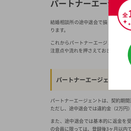
パートナーエージェ
コツ①コンシェルジュと力を合わせる
コツ②出会いの方法にこだわりすぎな
結婚相談所の途中退会で損しないた
コツ③「コネクトシップ」で出会いの
ります。
コツ④条件を限定しすぎない
これからパートナーエージェントへ
コツ⑤婚活イベントにも参加してみる
注意点や流れを押さえておきましょう
パートナーエージェントを含む大手結婚
安心して利用できる結婚相談所を探すな
パートナーエージェントは
関連記事ピックアップ
2026年夏の最新キャンペーン
パートナーエージェントは、契約期間
都道府県から結婚相談所を探す
ただし、途中退会では違約金（2万円
結婚相談所一覧から結婚相談所を探す
また、途中退会では基本的に返金を
の会員に限っては、登録後3ヶ月以内