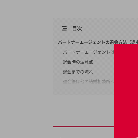
目次
パートナーエージェントの退会方法（途
パートナーエージェントは途中退会で
退会時の注意点
退会までの流れ
退会後は他の結婚相談所への乗り換え
パートナーエージェントにおける成婚退
成婚退会時にかかる成婚料は0～11万
成婚退会の条件
成婚退会までの流れ
パートナーエージェントで成婚退会する