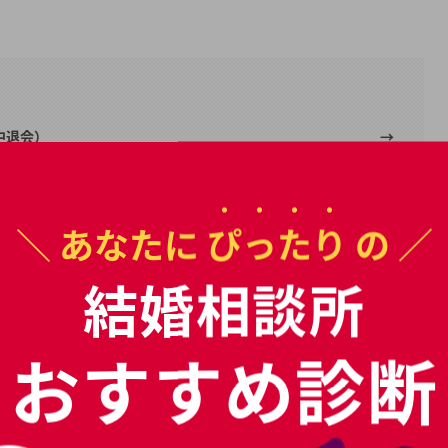
中退会）
きる？
＼ あなたに
ぴったり
の ／
も検討しよう
結婚相談所
もっと見る
会
円！
おすすめ診断
コツ