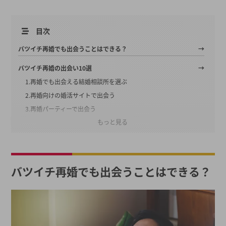
目次
バツイチ再婚でも出会うことはできる？
バツイチ再婚の出会い10選
1.再婚でも出会える結婚相談所を選ぶ
2.再婚向けの婚活サイトで出会う
3.再婚パーティーで出会う
もっと見る
4.相席屋・相席ラウンジで出会う
5.HUBで出会う
6.再婚向けのマッチングアプリで出会う
7.職場での出会い
バツイチ再婚でも出会うことはできる？
8.友人との飲み会
9.趣味や習い事で出会う
10.行きつけのお店で出会う
再婚した人の出会い方の体験談・口コミ