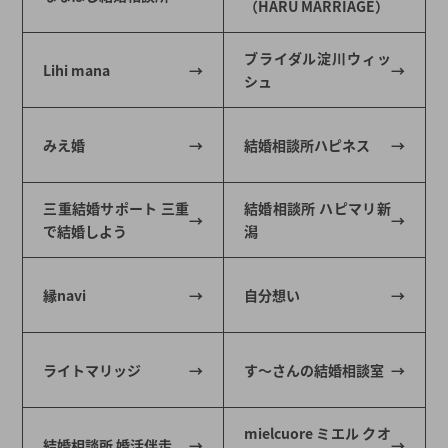
（HARU MARRIAGE）
ブライダル淀川ウィッ
Lihi mana
シュ
みえ婚
結婚相談所ハピネス
三重結婚サポート 三重
結婚相談所 ハピマリ新
で結婚しよう
潟
縁navi
自分想い
ライトマリッジ
す～さんの結婚相談室
mielcuore ミエル クオ
結婚相談所 婚活伴走