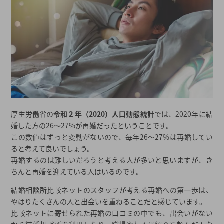
匿名さん（男性・30代後半）
匿名さん（女性・28歳）
Mさん（女性）
Nさん（女性）
Kさん（男性）
素敵な再婚相手と出会うコツとポイント
バツイチ再婚の出会いについてまとめ
厚生労働省の
令和２年（2020）人口動態統計
では、2020年に結
再婚の出会いについての関連記事
婚した方の26〜27%が再婚だったということです。
2026年春の最新キャンペーン
この数値はずっと変動がないので、毎年26〜27%は再婚してい
ると考えて良いでしょう。
都道府県から結婚相談所を探す
再婚するのは難しいだろうと考える人が多いと思いますが、き
結婚相談所一覧から結婚相談所を探す
ちんと再婚を迎えている人はいるのです。
結婚相談所比較ネットのスタッフが考える再婚への第一歩は、
やはりたくさんの人と出会いを重ねることだと感じています。
比較ネットに寄せられた再婚の口コミの中でも、出会いがない