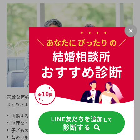
＼ あなたに
ぴったり
の ／
結婚相談所
おすすめ診断
素敵な再婚相手と出会いたいなら下記のコツとポイントを押さ
えておきましょう。
再婚することに焦らない
LINE友だちを追加
して
無理なく出会いを重ねていく
診断する
子どもの愚痴を言いすぎない
昔の旦那の話をしない