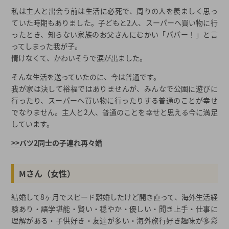
私は主人と出会う前は生活に必死で、周りの人を羨ましく思っ
ていた時期もありました。子どもと2人、スーパーへ買い物に行
ったとき、知らない家族のお父さんにむかい「パパー！」と言
ってしまった我が子。
情けなくて、かわいそうで涙が出ました。
そんな生活を送っていたのに、今は普通です。
我が家は決して裕福ではありませんが、みんなで公園に遊びに
行ったり、スーパーへ買い物に行ったりする普通のことが幸せ
でなりません。主人と2人、普通のことを幸せと思える今に満足
しています。
>>バツ2同士の子連れ再々婚
Mさん（女性）
結婚して8ヶ月でスピード離婚したけど開き直って、海外生活経
験あり・語学堪能・賢い・穏やか・優しい・聞き上手・仕事に
理解がある・子供好き・友達が多い・海外旅行好き趣味が多彩